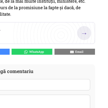
e, de la mai multe instituții, ministere, etc.
rs de la promisiune la fapte și dacă, de
litate.
.
→
WhatsApp
Email
gă comentariu