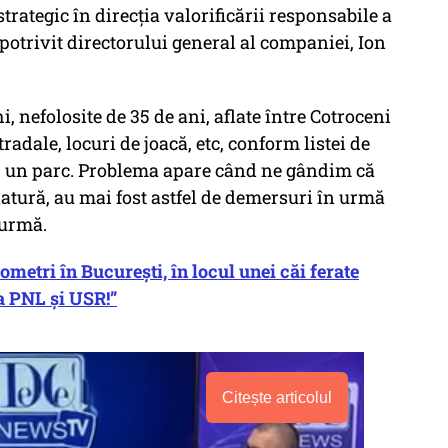
rategic în direcţia valorificării responsabile a
 potrivit directorului general al companiei, Ion
i, nefolosite de 35 de ani, aflate între Cotroceni
adale, locuri de joacă, etc, conform listei de
pt, un parc. Problema apare când ne gândim că
atură, au mai fost astfel de demersuri în urmă
n urmă.
etri în Bucureşti, în locul unei căi ferate
a PNL și USR!”
Citește articolul