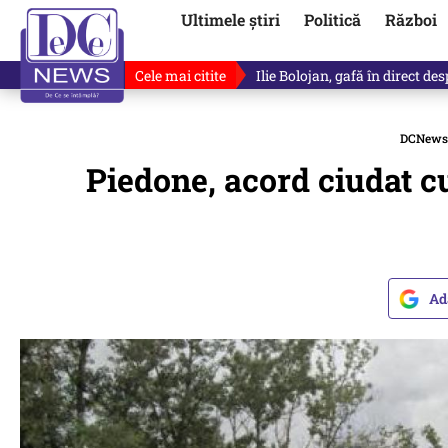
Ultimele știri
Politică
Război
Cele mai citite
Ilie Bolojan, gafă în direct de
DCNews
Piedone, acord ciudat c
Ad