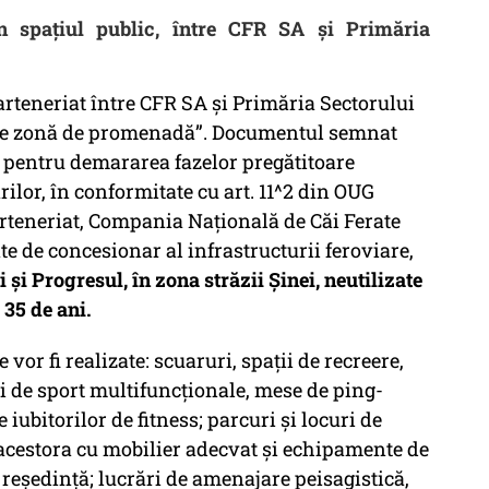
n spațiul public, între CFR SA și Primăria
teneriat între CFR SA și Primăria Sectorului
re zonă de promenadă”. Documentul semnat
al pentru demararea fazelor pregătitoare
rilor, în conformitate cu art. 11^2 din OUG
arteneriat, Compania Naţională de Căi Ferate
ate de concesionar al infrastructurii feroviare,
i şi Progresul, în zona străzii Şinei, neutilizate
 35 de ani.
vor fi realizate: scuaruri, spaţii de recreere,
ri de sport multifuncţionale, mese de ping-
 iubitorilor de fitness; parcuri şi locuri de
 acestora cu mobilier adecvat şi echipamente de
e reşedinţă; lucrări de amenajare peisagistică,