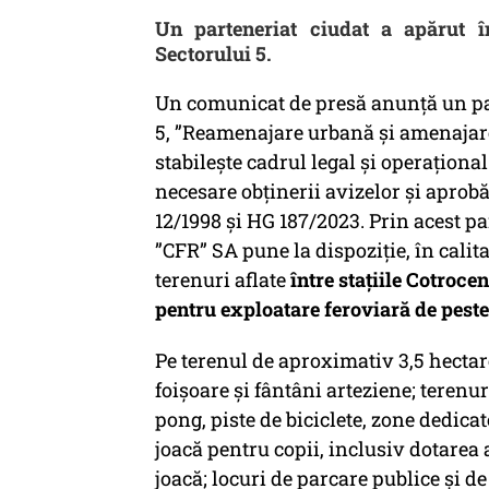
Un parteneriat ciudat a apărut î
Sectorului 5.
Un comunicat de presă anunță un par
5, ”Reamenajare urbană şi amenaja
stabileşte cadrul legal şi operaţion
necesare obţinerii avizelor şi aprobă
12/1998 şi HG 187/2023. Prin acest p
”CFR” SA pune la dispoziţie, în calit
terenuri aflate
între staţiile Cotrocen
pentru exploatare feroviară de peste
Pe terenul de aproximativ 3,5 hectare 
foişoare şi fântâni arteziene; terenu
pong, piste de biciclete, zone dedicate
joacă pentru copii, inclusiv dotarea
joacă; locuri de parcare publice şi d