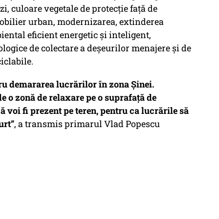
i, culoare vegetale de protecţie faţă de
mobilier urban, modernizarea, extinderea
ental eficient energetic şi inteligent,
logice de colectare a deşeurilor menajere şi de
iclabile.
ru demararea lucrărilor în zona Şinei.
de o zonă de relaxare pe o suprafaţă de
 voi fi prezent pe teren, pentru ca lucrările să
urt”
, a transmis primarul Vlad Popescu