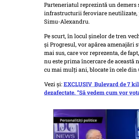
Parteneriatul reprezintă un demers st
infrastructurii feroviare neutilizate,
Simu-Alexandru.
Pe scurt, în locul șinelor de tren vech
și Progresul, vor apărea amenajări str
mai sus, care vor reprezenta, de fa
nu este prima încercare de această n
cu mai mulți ani, blocate în cele di
Vezi și:
EXCLUSIV Bulevard de 7 kilom
dezafectate. ”Să vedem cum vor vot