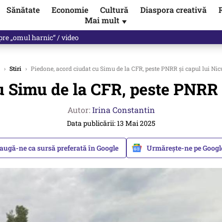
Sănătate
Economie
Cultură
Diaspora creativă
Mai mult
▼
spre „omul harnic“ / video
›
Stiri
›
Piedone, acord ciudat cu Simu de la CFR, peste PNRR și capul lui Ni
u Simu de la CFR, peste PNRR 
Autor:
Irina Constantin
Data publicării: 13 Mai 2025
augă-ne ca sursă preferată în Google
Urmărește-ne pe Goog