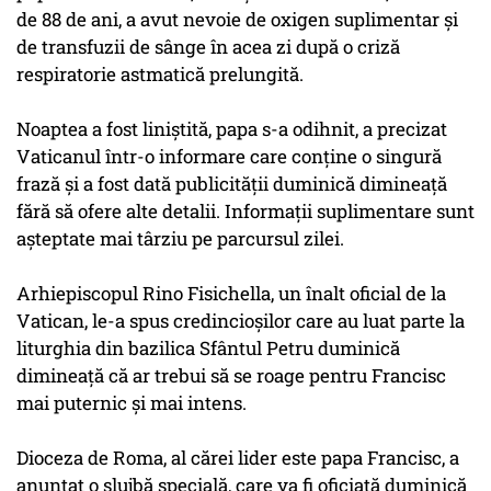
de 88 de ani, a avut nevoie de oxigen suplimentar şi
de transfuzii de sânge în acea zi după o criză
respiratorie astmatică prelungită.
Noaptea a fost liniştită, papa s-a odihnit, a precizat
Vaticanul într-o informare care conţine o singură
frază şi a fost dată publicităţii duminică dimineaţă
fără să ofere alte detalii. Informaţii suplimentare sunt
aşteptate mai târziu pe parcursul zilei.
Arhiepiscopul Rino Fisichella, un înalt oficial de la
Vatican, le-a spus credincioşilor care au luat parte la
liturghia din bazilica Sfântul Petru duminică
dimineaţă că ar trebui să se roage pentru Francisc
mai puternic şi mai intens.
Dioceza de Roma, al cărei lider este papa Francisc, a
anunţat o slujbă specială, care va fi oficiată duminică