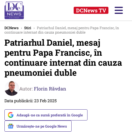
DCNews TV
DCNews
›
Stiri
›
Patriarhul Daniel, mesaj pentru Papa Francisc, în
continuare internat din cauza pneumoniei duble
Patriarhul Daniel, mesaj
pentru Papa Francisc, în
continuare internat din cauza
pneumoniei duble
Autor:
Florin Răvdan
Data publicării: 23 Feb 2025
Adaugă-ne ca sursă preferată în Google
Urmărește-ne pe Google News