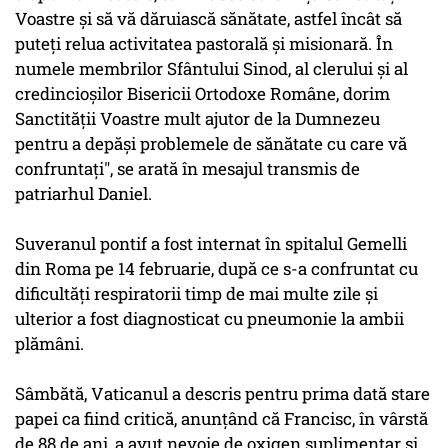
Voastre şi să vă dăruiască sănătate, astfel încât să
puteţi relua activitatea pastorală şi misionară. În
numele membrilor Sfântului Sinod, al clerului şi al
credincioşilor Bisericii Ortodoxe Române, dorim
Sanctităţii Voastre mult ajutor de la Dumnezeu
pentru a depăşi problemele de sănătate cu care vă
confruntaţi", se arată în mesajul transmis de
patriarhul Daniel.
Suveranul pontif a fost internat în spitalul Gemelli
din Roma pe 14 februarie, după ce s-a confruntat cu
dificultăţi respiratorii timp de mai multe zile şi
ulterior a fost diagnosticat cu pneumonie la ambii
plămâni.
Sâmbătă, Vaticanul a descris pentru prima dată stare
papei ca fiind critică, anunţând că Francisc, în vârstă
de 88 de ani, a avut nevoie de oxigen suplimentar şi