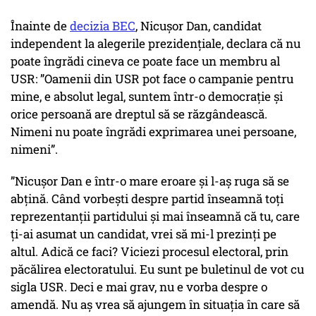
Înainte de
decizia BEC
, Nicușor Dan, candidat
independent la alegerile prezidențiale, declara că nu
poate îngrădi cineva ce poate face un membru al
USR: ”Oamenii din USR pot face o campanie pentru
mine, e absolut legal, suntem într-o democrație și
orice persoană are dreptul să se răzgândească.
Nimeni nu poate îngrădi exprimarea unei persoane,
nimeni”.
”Nicușor Dan e într-o mare eroare și l-aș ruga să se
abțină. Când vorbești despre partid înseamnă toți
reprezentanții partidului și mai înseamnă că tu, care
ți-ai asumat un candidat, vrei să mi-l prezinți pe
altul. Adică ce faci? Viciezi procesul electoral, prin
păcălirea electoratului. Eu sunt pe buletinul de vot cu
sigla USR. Deci e mai grav, nu e vorba despre o
amendă. Nu aș vrea să ajungem în situația în care să