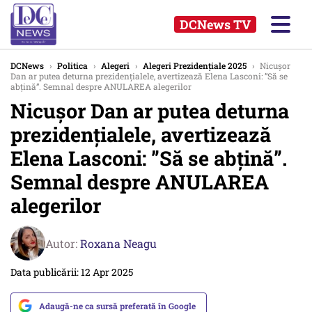
DCNews TV
DCNews
›
Politica
›
Alegeri
›
Alegeri Prezidențiale 2025
›
Nicușor
Dan ar putea deturna prezidențialele, avertizează Elena Lasconi: ”Să se
abțină”. Semnal despre ANULAREA alegerilor
Nicușor Dan ar putea deturna
prezidențialele, avertizează
Elena Lasconi: ”Să se abțină”.
Semnal despre ANULAREA
alegerilor
Autor:
Roxana Neagu
Data publicării: 12 Apr 2025
Adaugă-ne ca sursă preferată în Google