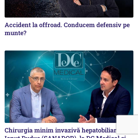
Accident la offroad. Conducem defensiv pe
munte?
Chirurgia minim invazivă hepatobiliară. Dr.
Ionuț Duduș (SANADOR), la DC Medical și