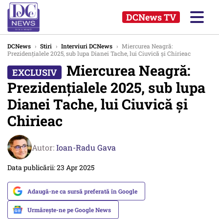
DCNews TV
DCNews
›
Stiri
›
Interviuri DCNews
›
Miercurea Neagră:
Prezidențialele 2025, sub lupa Dianei Tache, lui Ciuvică și Chirieac
Miercurea Neagră:
Prezidențialele 2025, sub lupa
Dianei Tache, lui Ciuvică și
Chirieac
Autor:
Ioan-Radu Gava
Data publicării: 23 Apr 2025
Adaugă-ne ca sursă preferată în Google
Urmărește-ne pe Google News