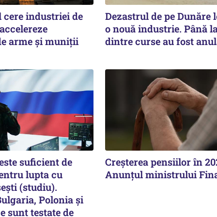
cere industriei de
Dezastrul de pe Dunăre 
 accelereze
o nouă industrie. Până l
e arme și muniții
dintre curse au fost anul
ste suficient de
Creșterea pensiilor în 20
entru lupta cu
Anunțul ministrului Fin
ești (studiu).
lgaria, Polonia și
ce sunt testate de