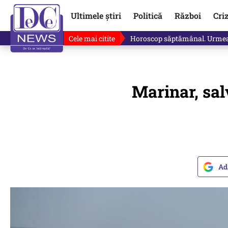
Ultimele știri
Politică
Război
Cri
Cele mai citite
Horoscop săptămânal. Urmează
Marinar, sal
Ad