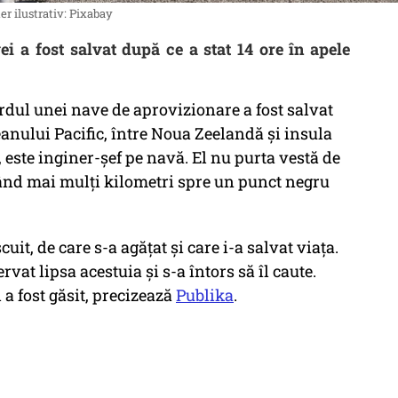
er ilustrativ: Pixabay
i a fost salvat după ce a stat 14 ore în apele
rdul unei nave de aprovizionare a fost salvat
eanului Pacific, între Noua Zeelandă şi insula
, este inginer-șef pe navă. El nu purta vestă de
otând mai mulți kilometri spre un punct negru
it, de care s-a agăţat şi care i-a salvat viaţa.
vat lipsa acestuia şi s-a întors să îl caute.
 a fost găsit, precizează
Publika
.