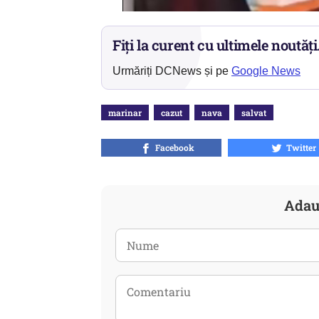
Fiți la curent cu ultimele noutăți
Urmăriți DCNews și pe
Google News
marinar
cazut
nava
salvat
Facebook
Twitter
Adau