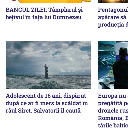
BANCUL ZILEI: Tâmplarul și
Pentagonul 
bețivul în fața lui Dumnezeu
apărare să
producția d
Adolescent de 16 ani, dispărut
Europa nu e
după ce ar fi mers la scăldat în
pregătită p
râul Siret. Salvatorii îl caută
dronele rus
România, Bu
țările balti