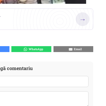
.
→
WhatsApp
Email
gă comentariu