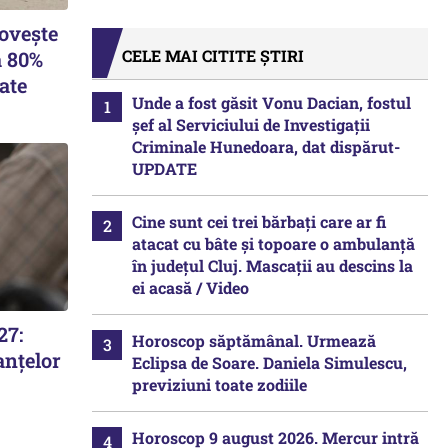
lovește
CELE MAI CITITE ȘTIRI
a 80%
ate
Unde a fost găsit Vonu Dacian, fostul
șef al Serviciului de Investigații
Criminale Hunedoara, dat dispărut-
UPDATE
Cine sunt cei trei bărbați care ar fi
atacat cu bâte și topoare o ambulanță
în județul Cluj. Mascații au descins la
ei acasă / Video
27:
Horoscop săptămânal. Urmează
anțelor
Eclipsa de Soare. Daniela Simulescu,
previziuni toate zodiile
Horoscop 9 august 2026. Mercur intră