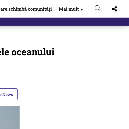
are schimbă comunități
Mai mult
▼
ele oceanului
le News