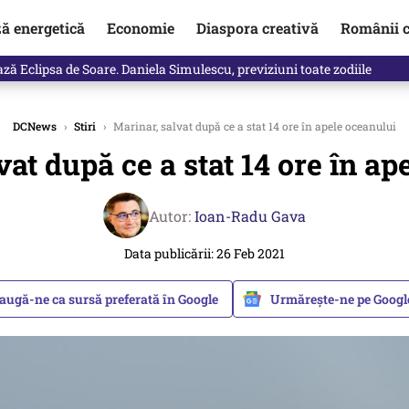
ză energetică
Economie
Diaspora creativă
Românii c
 Eclipsa de Soare. Daniela Simulescu, previziuni toate zodiile
DCNews
›
Stiri
›
Marinar, salvat după ce a stat 14 ore în apele oceanului
vat după ce a stat 14 ore în ap
Autor:
Ioan-Radu Gava
Data publicării: 26 Feb 2021
augă-ne ca sursă preferată în Google
Urmărește-ne pe Goog