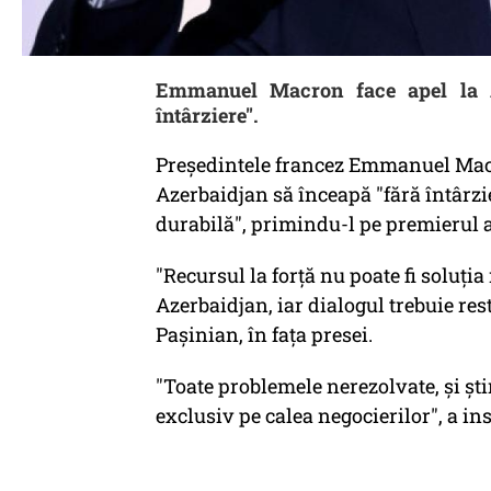
Emmanuel Macron face apel la A
întârziere".
Preşedintele francez Emmanuel Macr
Azerbaidjan să înceapă "fără întârzie
durabilă", primindu-l pe premierul 
"Recursul la forţă nu poate fi soluţi
Azerbaidjan, iar dialogul trebuie resta
Paşinian, în faţa presei.
"Toate problemele nerezolvate, şi şti
exclusiv pe calea negocierilor", a insi