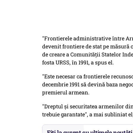
"Frontierele administrative între Ar
devenit frontiere de stat pe măsură c
de creare a Comunităţii Statelor Ind
fosta URSS, în 1991, a spus el.
"Este necesar ca frontierele recunosc
decembrie 1991 să devină baza negocie
premierul armean.
"Dreptul şi securitatea armenilor d
trebuie garantate", a mai subliniat e
Fiți la curent cu ultimele noutăți