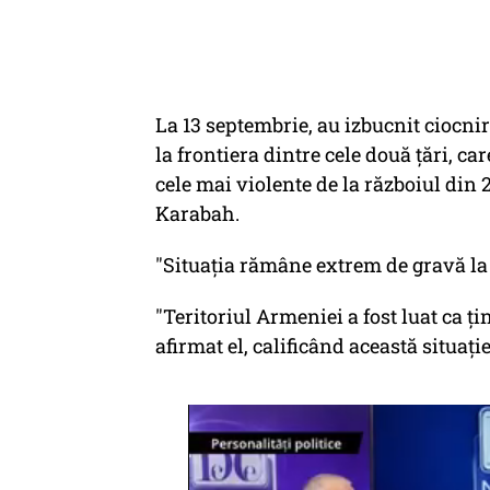
La 13 septembrie, au izbucnit ciocni
la frontiera dintre cele două ţări, c
cele mai violente de la războiul di
Karabah.
"Situaţia rămâne extrem de gravă la 
"Teritoriul Armeniei a fost luat ca ţin
afirmat el, calificând această situaţi