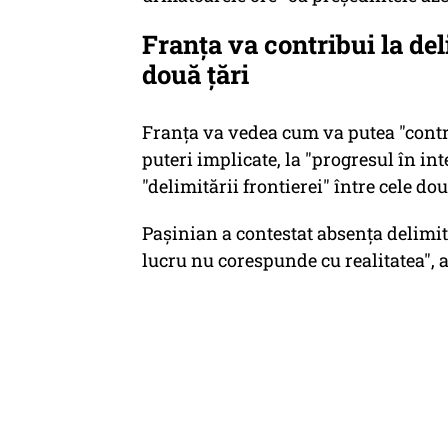
Franța va contribui la del
două țări
Franţa va vedea cum va putea "contri
puteri implicate, la "progresul în in
"delimitării frontierei" între cele do
Paşinian a contestat absenţa delimită
lucru nu corespunde cu realitatea", a