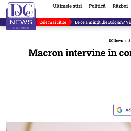
Ultimele știri
Politică
Război
Cele mai citite
De ce a mințit Ilie Bolojan? V
DCNews
›
S
Macron intervine în con
Ad