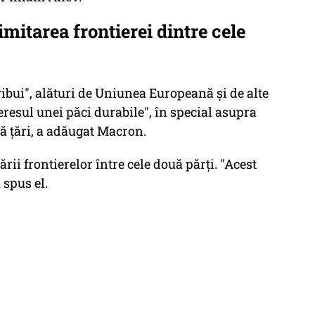
imitarea frontierei dintre cele
bui", alături de Uniunea Europeană şi de alte
teresul unei păci durabile", în special asupra
uă ţări, a adăugat Macron.
rii frontierelor între cele două părţi. "Acest
 spus el.