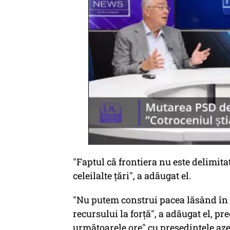
"Faptul că frontiera nu este delimitat
celeilalte ţări", a adăugat el.
"Nu putem construi pacea lăsând în
recursului la forţă", a adăugat el, p
următoarele ore" cu preşedintele aze