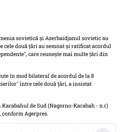
menia sovietică şi Azerbaidjanul sovietic au
e cele două ţări au semnat şi ratificat acordul
ependente", care reuneşte mai multe ţări din
ute în mod bilateral de acordul de la 8
rilor" între cele două ţări, a insistat
in Karabahul de Sud (Nagorno-Karabah - n.r)
l, conform Agerpres.
.