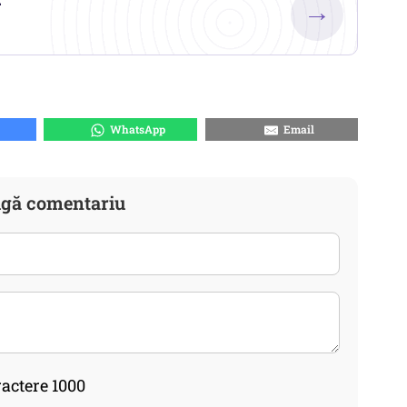
→
WhatsApp
Email
gă comentariu
actere 1000