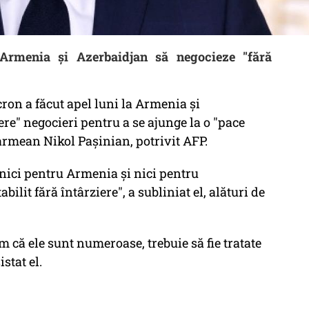
rmenia şi Azerbaidjan să negocieze "fără
on a făcut apel luni la Armenia şi
re" negocieri pentru a se ajunge la o "pace
armean Nikol Paşinian, potrivit AFP.
a nici pentru Armenia şi nici pentru
bilit fără întârziere", a subliniat el, alături de
m că ele sunt numeroase, trebuie să fie tratate
stat el.