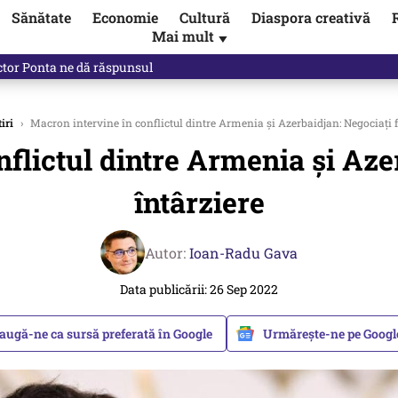
Sănătate
Economie
Cultură
Diaspora creativă
Mai mult
▼
ictor Ponta ne dă răspunsul
tiri
›
Macron intervine în conflictul dintre Armenia și Azerbaidjan: Negociați f
flictul dintre Armenia și Aze
întârziere
Autor:
Ioan-Radu Gava
Data publicării: 26 Sep 2022
augă-ne ca sursă preferată în Google
Urmărește-ne pe Goog