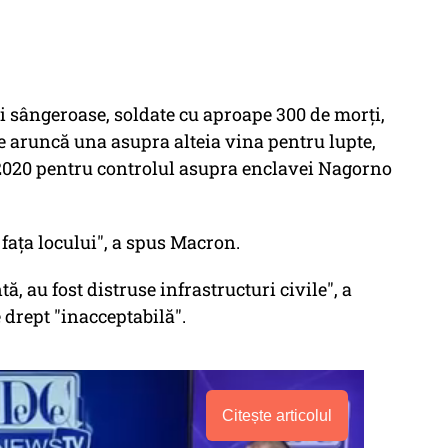
ri sângeroase, soldate cu aproape 300 de morţi,
are aruncă una asupra alteia vina pentru lupte,
n 2020 pentru controlul asupra enclavei Nagorno
faţa locului", a spus Macron.
tă, au fost distruse infrastructuri civile", a
e drept "inacceptabilă".
Citește articolul