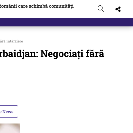
Românii care schimbă comunități
ără întârziere
rbaidjan: Negociați fără
le News