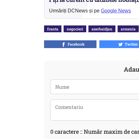
Urmăriți DCNews și pe
Google News
franta
negocieri
azerbaidjan
armenia
Facebook
Twitter
Adau
0
caractere :: Număr maxim de car