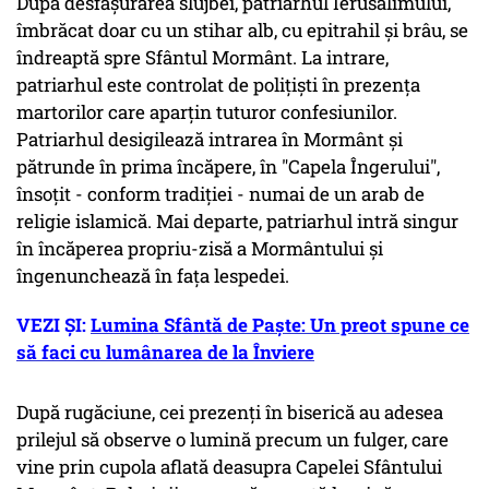
După desfăşurarea slujbei, patriarhul Ierusalimului,
îmbrăcat doar cu un stihar alb, cu epitrahil şi brâu, se
îndreaptă spre Sfântul Mormânt. La intrare,
patriarhul este controlat de poliţişti în prezenţa
martorilor care aparţin tuturor confesiunilor.
Patriarhul desigilează intrarea în Mormânt şi
pătrunde în prima încăpere, în "Capela Îngerului",
însoţit - conform tradiţiei - numai de un arab de
religie islamică. Mai departe, patriarhul intră singur
în încăperea propriu-zisă a Mormântului şi
îngenunchează în faţa lespedei.
VEZI ȘI:
Lumina Sfântă de Paște: Un preot spune ce
să faci cu lumânarea de la Înviere
După rugăciune, cei prezenţi în biserică au adesea
prilejul să observe o lumină precum un fulger, care
vine prin cupola aflată deasupra Capelei Sfântului