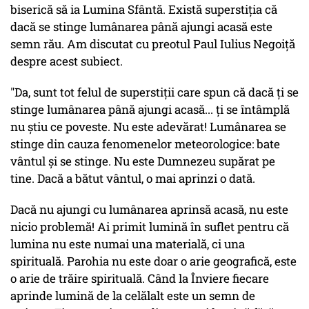
biserică să ia Lumina Sfântă. Există superstiția că
dacă se stinge lumânarea până ajungi acasă este
semn rău. Am discutat cu preotul Paul Iulius Negoiță
despre acest subiect.
"Da, sunt tot felul de superstiții care spun că dacă ți se
stinge lumânarea până ajungi acasă... ți se întâmplă
nu știu ce poveste. Nu este adevărat! Lumânarea se
stinge din cauza fenomenelor meteorologice: bate
vântul și se stinge. Nu este Dumnezeu supărat pe
tine. Dacă a bătut vântul, o mai aprinzi o dată.
Dacă nu ajungi cu lumânarea aprinsă acasă, nu este
nicio problemă! Ai primit lumină în suflet pentru că
lumina nu este numai una materială, ci una
spirituală. Parohia nu este doar o arie geografică, este
o arie de trăire spirituală. Când la Înviere fiecare
aprinde lumină de la celălalt este un semn de