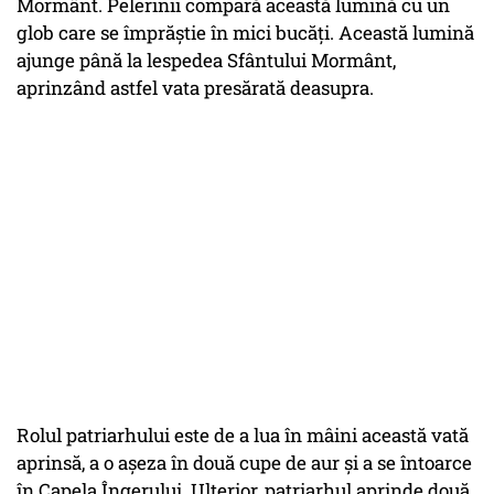
Mormânt. Pelerinii compară această lumină cu un
glob care se împrăştie în mici bucăţi. Această lumină
ajunge până la lespedea Sfântului Mormânt,
aprinzând astfel vata presărată deasupra.
Rolul patriarhului este de a lua în mâini această vată
aprinsă, a o aşeza în două cupe de aur şi a se întoarce
în Capela Îngerului. Ulterior, patriarhul aprinde două