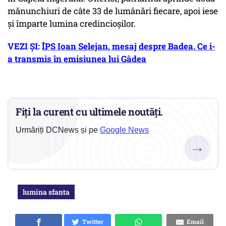
mănunchiuri de câte 33 de lumânări fiecare, apoi iese
şi împarte lumina credincioşilor.
VEZI ȘI:
ÎPS Ioan Selejan, mesaj despre Badea. Ce i-
a transmis în emisiunea lui Gâdea
Fiți la curent cu ultimele noutăți.
Urmăriți DCNews și pe
Google News
→
lumina sfanta
Twitter
Email