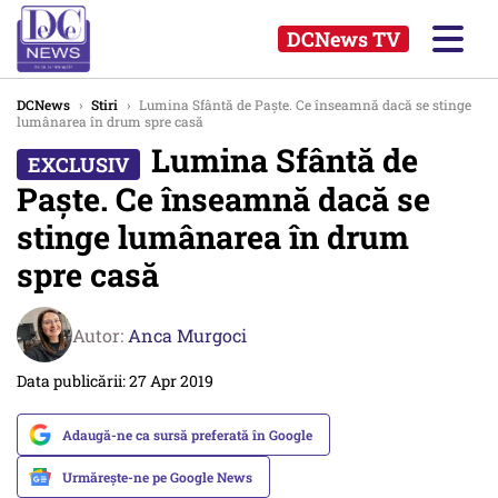
DCNews TV
DCNews
›
Stiri
›
Lumina Sfântă de Paște. Ce înseamnă dacă se stinge
lumânarea în drum spre casă
Lumina Sfântă de
Paște. Ce înseamnă dacă se
stinge lumânarea în drum
spre casă
Autor:
Anca Murgoci
Data publicării: 27 Apr 2019
Adaugă-ne ca sursă preferată în Google
Urmărește-ne pe Google News