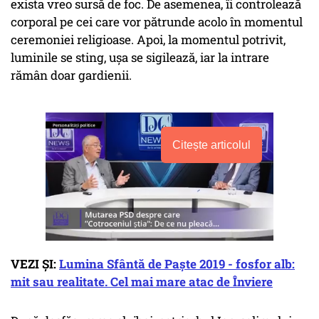
exista vreo sursă de foc. De asemenea, îi controlează
corporal pe cei care vor pătrunde acolo în momentul
ceremoniei religioase. Apoi, la momentul potrivit,
luminile se sting, uşa se sigilează, iar la intrare
rămân doar gardienii.
Citește articolul
VEZI ȘI:
Lumina Sfântă de Paște 2019 - fosfor alb:
mit sau realitate. Cel mai mare atac de Înviere