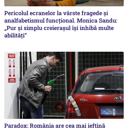
Pericolul ecranelor la vârste fragede și
analfabetismul funcțional. Monica Sandu:
„Pur și simplu creierașul își inhibă multe
abilități”
Paradox: România are cea mai ieftină