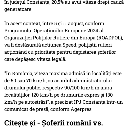
în judeţul Constanţa, 20,5% au avut viteza drept cauză
generatoare.
În acest context, între 5 şi 11 august, conform
Programului Operaţiunilor Europene 2024 al
Organizaţiei Poliţiilor Rutiere din Europa (ROADPOL),
va fi desfăşurată acţiunea Speed, poliţiştii rutieri
acţionând cu prioritate pentru depistarea şoferilor
care depăşesc viteza legală.
"În România, viteza maximă admisă în localităţi este
de 50 sau 70 km/h, cu acordul administratorului
drumului public, respectiv 90/100 km/h în afara
localităţilor, 120 km/h pe drumurile expres şi 130
km/h pe autostrăzi", a precizat IPJ Constanţa într-un
comunicat de presă, conform Agerpres.
Citește și - Șoferii români vs.