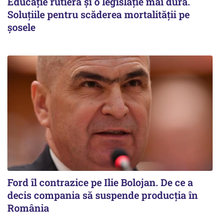
Educație rutieră și o legislație mai dură.
Soluțiile pentru scăderea mortalității pe
şosele
Ford îl contrazice pe Ilie Bolojan. De ce a
decis compania să suspende producția în
România