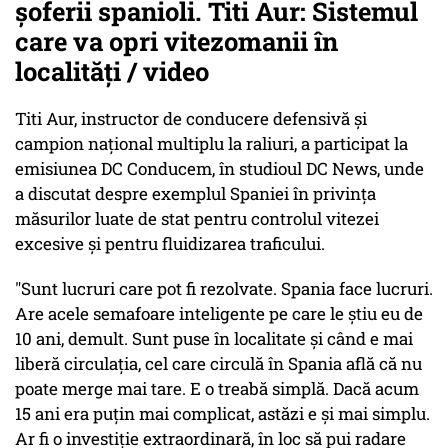
șoferii spanioli. Titi Aur: Sistemul
care va opri vitezomanii în
localități / video
Titi Aur, instructor de conducere defensivă și
campion național multiplu la raliuri, a participat la
emisiunea DC Conducem, în studioul DC News, unde
a discutat despre exemplul Spaniei în privința
măsurilor luate de stat pentru controlul vitezei
excesive și pentru fluidizarea traficului.
"Sunt lucruri care pot fi rezolvate. Spania face lucruri.
Are acele semafoare inteligente pe care le știu eu de
10 ani, demult. Sunt puse în localitate și când e mai
liberă circulația, cel care circulă în Spania află că nu
poate merge mai tare. E o treabă simplă. Dacă acum
15 ani era puțin mai complicat, astăzi e și mai simplu.
Ar fi o investiție extraordinară, în loc să pui radare