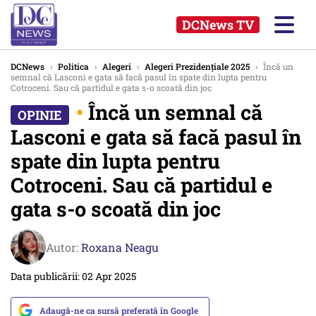
DCNews TV
DCNews
›
Politica
›
Alegeri
›
Alegeri Prezidențiale 2025
›
Încă un
semnal că Lasconi e gata să facă pasul în spate din lupta pentru
Cotroceni. Sau că partidul e gata s-o scoată din joc
•
Încă un semnal că
Lasconi e gata să facă pasul în
spate din lupta pentru
Cotroceni. Sau că partidul e
gata s-o scoată din joc
Autor:
Roxana Neagu
Data publicării: 02 Apr 2025
Adaugă-ne ca sursă preferată în Google