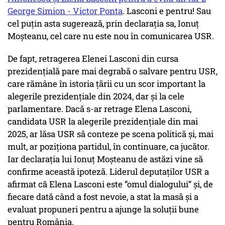
George Simion - Victor Ponta
. Lasconi e pentru! Sau
cel puțin asta sugerează, prin declarația sa, Ionuț
Moșteanu, cel care nu este nou în comunicarea USR.
De fapt, retragerea Elenei Lasconi din cursa
prezidențială pare mai degrabă o salvare pentru USR,
care rămâne în istoria țării cu un scor important la
alegerile prezidențiale din 2024, dar și la cele
parlamentare. Dacă s-ar retrage Elena Lasconi,
candidata USR la alegerile prezidențiale din mai
2025, ar lăsa USR să conteze pe scena politică și, mai
mult, ar poziționa partidul, în continuare, ca jucător.
Iar declarația lui Ionuț Moșteanu de astăzi vine să
confirme această ipoteză. Liderul deputaților USR a
afirmat că Elena Lasconi este ”omul dialogului” şi, de
fiecare dată când a fost nevoie, a stat la masă şi a
evaluat propuneri pentru a ajunge la soluţii bune
pentru România.