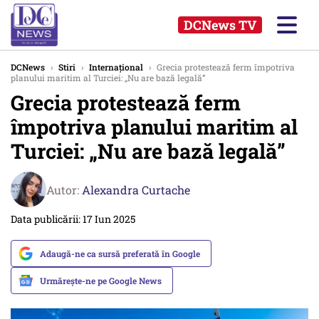
DCNews TV
DCNews
›
Stiri
›
Internațional
›
Grecia protestează ferm împotriva
planului maritim al Turciei: „Nu are bază legală”
Grecia protestează ferm
împotriva planului maritim al
Turciei: „Nu are bază legală”
Autor:
Alexandra Curtache
Data publicării: 17 Iun 2025
Adaugă-ne ca sursă preferată în Google
Urmărește-ne pe Google News