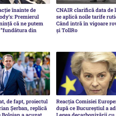
acție înainte de
CNAIR clarifică data de 
ody’s: Premierul
se aplică noile tarife ruti
ință că ne putem
Când intră în vigoare ro
 ”fundătura din
și TollRo
t, de fapt, proiectul
Reacția Comisiei Europe
prian Șerban, replică
după ce Bucureștiul a ad
e Bolojan a acuzat
Legea decarbonizării cu