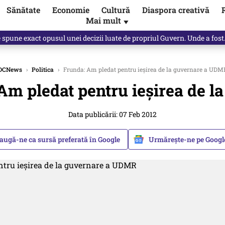
Sănătate
Economie
Cultură
Diaspora creativă
Mai mult
▼
spre „omul harnic“ / video
DCNews
›
Politica
›
Frunda: Am pledat pentru ieşirea de la guvernare a UDM
Am pledat pentru ieşirea de 
Data publicării: 07 Feb 2012
augă-ne ca sursă preferată în Google
Urmărește-ne pe Goog