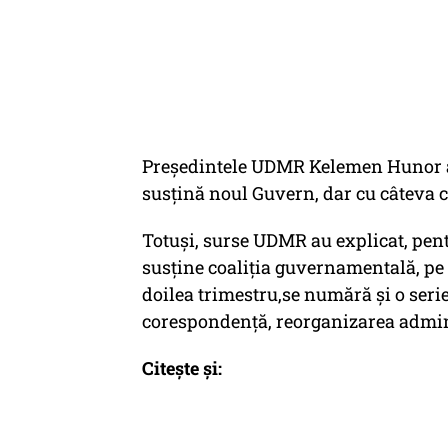
Preşedintele UDMR Kelemen Hunor a
susţină noul Guvern, dar cu câteva c
Totuşi, surse UDMR au explicat, pent
susţine coaliţia guvernamentală, pe l
doilea trimestru,se numără şi o serie
corespondenţă, reorganizarea adminis
Citește și: