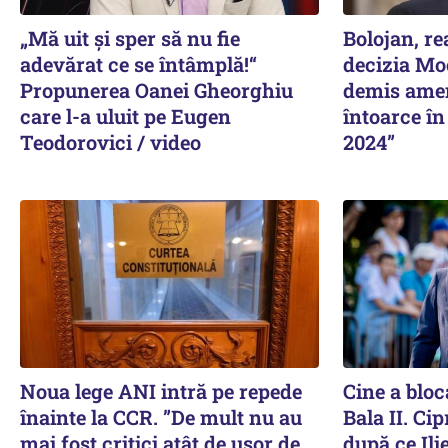
„Mă uit și sper să nu fie
Bolojan, re
adevărat ce se întâmplă!“
decizia Mo
Propunerea Oanei Gheorghiu
demis amen
care l-a uluit pe Eugen
întoarce în
Teodorovici / video
2024”
Noua lege ANI intră pe repede
Cine a bloca
înainte la CCR. ”De mult nu au
Bala II. Ci
mai fost critici atât de ușor de
după ce Ili