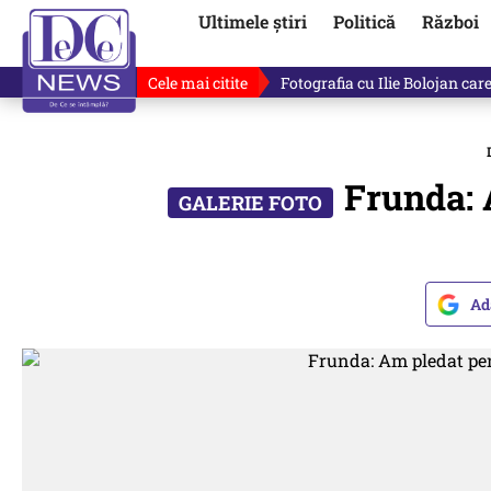
Ultimele știri
Politică
Război
Cele mai citite
Ilie Bolojan, gafă în direct de
Frunda: 
Ad