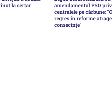
ținut la sertar
amendamentul PSD priv
centralele pe cărbune: "
regres în reforme atrage
consecințe"