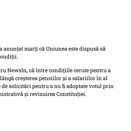
 anunţat marţi că Uniunea este dispusă să
ondiţii.
ru NewsIn, că între condiţiile cerute pentru a
ângă creşterea pensiilor şi a salariilor în al
 de solicitări pentru a nu fi adoptate votul prin
trativă şi revizuirea Constituţiei.