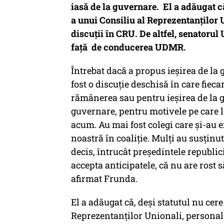
iasă de la guvernare. El a adăugat c
a unui Consiliu al Reprezentanţilor 
discuţii în CRU. De altfel, senatoru
față de conducerea UDMR.
Întrebat dacă a propus ieşirea de l
fost o discuţie deschisă în care fiec
rămânerea sau pentru ieşirea de la g
guvernare, pentru motivele pe care 
acum. Au mai fost colegi care şi-au 
noastră în coaliţie. Mulţi au susţinu
decis, întrucât preşedintele republic
accepta anticipatele, că nu are rost s
afirmat Frunda.
El a adăugat că, deşi statutul nu cer
Reprezentanţilor Unionali, personal 