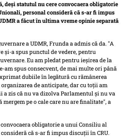
ă, deşi statutul nu cere convocaera obligatorie
Unionali, personal consideră că s-ar fi impus
l UDMR a făcut în ultima vreme opinie separată
a guvernare a UDMR, Frunda a admis că da. "A
are şi-a spus punctul de vedere, pentru
uvernare. Eu am pledat pentru ieşirea de la
le-am spus consecvent, de mai multe ori până
exprimat dubiile în legătură cu rămânerea
t organizarea de anticipate, dar cu toţii am
ii a zis că nu va dizolva Parlamentul şi nu va
ă mergem pe o cale care nu are finalitate", a
e convocaera obligatorie a unui Consiliu al
consideră că s-ar fi impus discuţii în CRU.