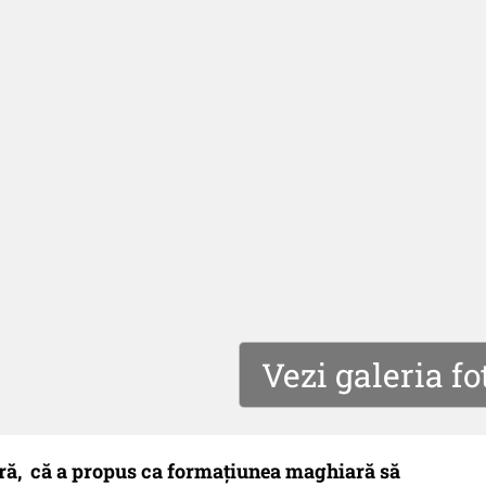
Vezi galeria fo
ară, că a propus ca formaţiunea maghiară să