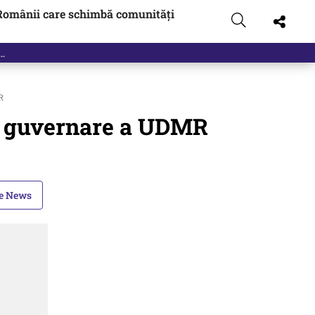
Românii care schimbă comunități
R
la guvernare a UDMR
le News