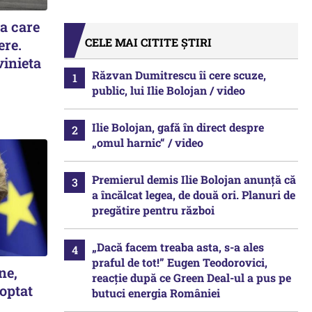
la care
CELE MAI CITITE ȘTIRI
ere.
vinieta
Răzvan Dumitrescu îi cere scuze,
public, lui Ilie Bolojan / video
Ilie Bolojan, gafă în direct despre
„omul harnic“ / video
Premierul demis Ilie Bolojan anunță că
a încălcat legea, de două ori. Planuri de
pregătire pentru război
„Dacă facem treaba asta, s-a ales
praful de tot!” Eugen Teodorovici,
ne,
reacție după ce Green Deal-ul a pus pe
optat
butuci energia României