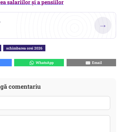
ea salariilor și a pensiilor
.
→
schimbarea orei 2026
WhatsApp
Email
gă comentariu