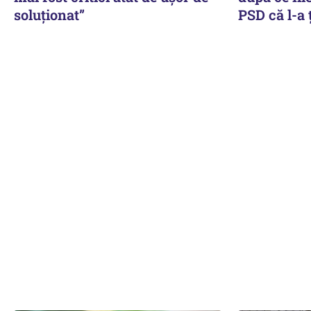
soluționat”
PSD că l-a 