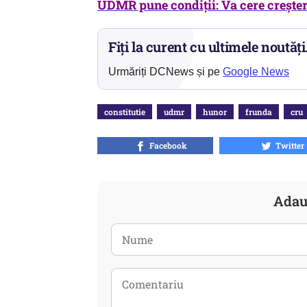
UDMR pune
condiții: Va cere creşter
Fiți la curent cu ultimele noutăți
Urmăriți DCNews și pe
Google News
constitutie
udmr
hunor
frunda
cru
Facebook
Twitter
Adau