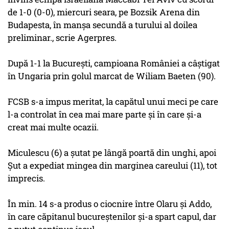
de 1-0 (0-0), miercuri seara, pe Bozsik Arena din
Budapesta, în manşa secundă a turului al doilea
preliminar., scrie Agerpres.
După 1-1 la Bucureşti, campioana României a câştigat
în Ungaria prin golul marcat de Wiliam Baeten (90).
FCSB s-a impus meritat, la capătul unui meci pe care
l-a controlat în cea mai mare parte şi în care şi-a
creat mai multe ocazii.
Miculescu (6) a şutat pe lângă poartă din unghi, apoi
Şut a expediat mingea din marginea careului (11), tot
imprecis.
În min. 14 s-a produs o ciocnire între Olaru şi Addo,
în care căpitanul bucureştenilor şi-a spart capul, dar