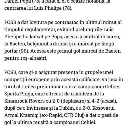
Daniel Popa (78) a ratat şi el o ocazie notabilă, la
centrarea lui Luis Phelipe (78).
FCSB a dat lovitura pe contraatac în ultimul minut al
timpului regulamentar, evitând prelungirile: Luis
Phelipe l-a lansat pe Popa, acesta a centrat în careu,
la Baeten, belgianul a driblat şi a marcat pe lângă
portar (90). Acesta este primul gol marcat de Baeten
pentru roş-albaştri.
FCSB, care şi-a asigurat prezenţa în grupele unei
competiţii europene prin această calificare, va juca în
turul al treilea preliminar contra campioanei Cehiei,
Sparta Praga, care a trecut de irlandezii de la
Shamrock Rovers cu 2-0 (deplasare) şi 4-2 (acasă),
după ce o învinsese şi la Dublin, cu 2-0. Kosovarul
Armal Krasniqi (ex-Rapid, CFR Cluj) a dat o pasă de
gol la ultima reuşită a campioanei Cehiei.