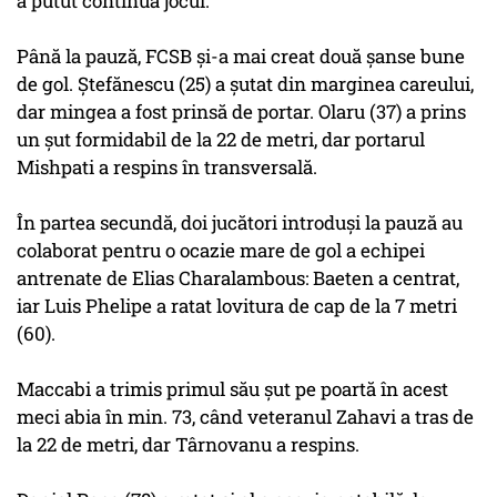
a putut continua jocul.
Până la pauză, FCSB şi-a mai creat două şanse bune
de gol. Ştefănescu (25) a şutat din marginea careului,
dar mingea a fost prinsă de portar. Olaru (37) a prins
un şut formidabil de la 22 de metri, dar portarul
Mishpati a respins în transversală.
În partea secundă, doi jucători introduşi la pauză au
colaborat pentru o ocazie mare de gol a echipei
antrenate de Elias Charalambous: Baeten a centrat,
iar Luis Phelipe a ratat lovitura de cap de la 7 metri
(60).
Maccabi a trimis primul său şut pe poartă în acest
meci abia în min. 73, când veteranul Zahavi a tras de
la 22 de metri, dar Târnovanu a respins.