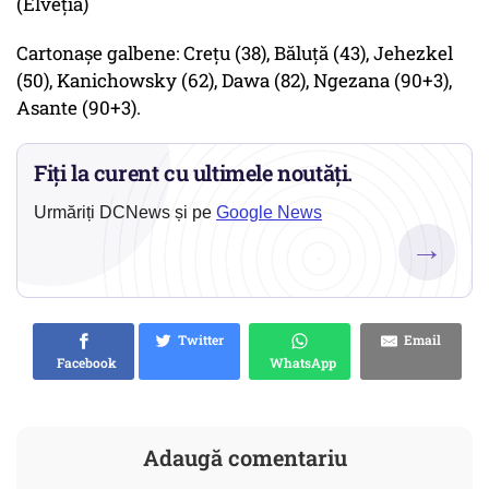
(Elveţia)
Cartonaşe galbene: Creţu (38), Băluţă (43), Jehezkel
(50), Kanichowsky (62), Dawa (82), Ngezana (90+3),
Asante (90+3).
Fiți la curent cu ultimele noutăți.
Urmăriți DCNews și pe
Google News
→
Twitter
Email
Facebook
WhatsApp
Adaugă comentariu