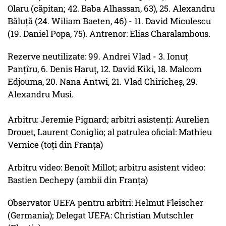
Olaru (căpitan; 42. Baba Alhassan, 63), 25. Alexandru
Băluţă (24. Wiliam Baeten, 46) - 11. David Miculescu
(19. Daniel Popa, 75). Antrenor: Elias Charalambous.
Rezerve neutilizate: 99. Andrei Vlad - 3. Ionuţ
Panţîru, 6. Denis Haruţ, 12. David Kiki, 18. Malcom
Edjouma, 20. Nana Antwi, 21. Vlad Chiricheş, 29.
Alexandru Musi.
Arbitru: Jeremie Pignard; arbitri asistenţi: Aurelien
Drouet, Laurent Coniglio; al patrulea oficial: Mathieu
Vernice (toţi din Franţa)
Arbitru video: Benoît Millot; arbitru asistent video:
Bastien Dechepy (ambii din Franţa)
Observator UEFA pentru arbitri: Helmut Fleischer
(Germania); Delegat UEFA: Christian Mutschler