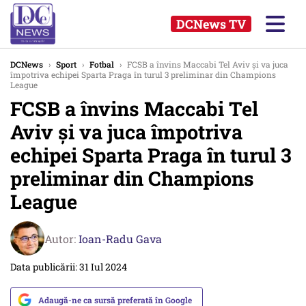
DCNews TV
DCNews
›
Sport
›
Fotbal
›
FCSB a învins Maccabi Tel Aviv și va juca
împotriva echipei Sparta Praga în turul 3 preliminar din Champions
League
FCSB a învins Maccabi Tel
Aviv și va juca împotriva
echipei Sparta Praga în turul 3
preliminar din Champions
League
Autor:
Ioan-Radu Gava
Data publicării: 31 Iul 2024
Adaugă-ne ca sursă preferată în Google