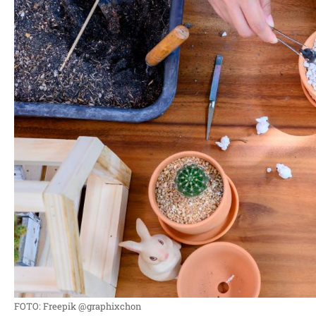
FOTO: Freepik @graphixchon