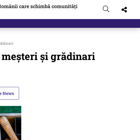
Românii care schimbă comunități
 pus pe…
rădinari
meșteri și grădinari
le News