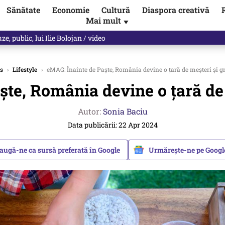
Sănătate
Economie
Cultură
Diaspora creativă
Mai mult
▼
les praful de tot!” Eugen Teodorovici, reacție după ce Green Deal-ul a
s
›
Lifestyle
›
eMAG: Înainte de Paște, România devine o țară de meșteri și g
ște, România devine o țară de 
Autor:
Sonia Baciu
Data publicării: 22 Apr 2024
augă-ne ca sursă preferată în Google
Urmărește-ne pe Goog