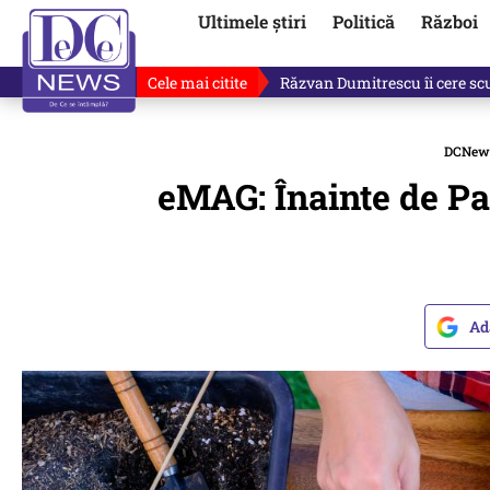
Ultimele știri
Politică
Război
Cele mai citite
„Dacă facem treaba asta, s-a a
DCNew
eMAG: Înainte de Pa
Ad