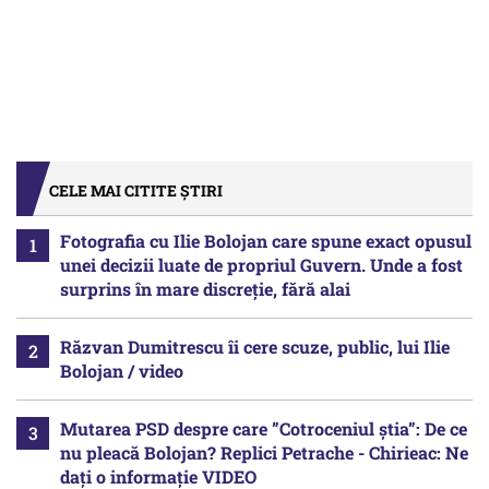
CELE MAI CITITE ȘTIRI
Fotografia cu Ilie Bolojan care spune exact opusul
unei decizii luate de propriul Guvern. Unde a fost
surprins în mare discreție, fără alai
Răzvan Dumitrescu îi cere scuze, public, lui Ilie
Bolojan / video
Mutarea PSD despre care ”Cotroceniul știa”: De ce
nu pleacă Bolojan? Replici Petrache - Chirieac: Ne
dați o informație VIDEO