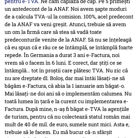
pentru e-TVA
. Ne cam căpiază de cap. Pe 5 primești
un antedecont de la ANAF. Noi avem șapte moduri
de a calcula TVA-ul la comision. 100%, acel predecont
de la ANAF va veni greșit. Atunci, trebuie să avem
un om la firmă care să stea să vadă toate
predeconturile venite de la ANAF. Să nu se înțeleagă
că eu spun că e rău ce se întâmplă, se întâmplă foarte
repede. În Germania a durat 3 ani e-Factura, noi
vrem să o facem în 6 luni. E corect, dar știți ce se
întâmplă... tot în proștii care plătesc TVA. Nu zic că
nu are dreptate dl. Boloș, dar mai întâi lăsați-ne să
băgăm e-Factura, că abia la 1 ianuarie am băgat-o.
Mai lăsați-ne doi ani să o implementăm calumea. Nu
toată lumea în țară e la curent cu implementarea e-
Factura. După mine, n-aș fi băgat e-TVA la agențiile
de turism, pentru că nu colectează statul român mai
mult de 40 de mil. de euro, sumele sunt mici. Asta e,
trebuie să le facem. Eu mă bucur că-n sfârșit