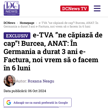
DCNews TV
DCNews
›
Homepage
›
e-TVA ”ne căpiază de cap”! Burcea, ANAT: În
Germania a durat 3 ani e-Factura, noi vrem să o facem în 6 luni
e-TVA ”ne căpiază de
cap”! Burcea, ANAT: În
Germania a durat 3 ani e-
Factura, noi vrem să o facem
în 6 luni
Autor:
Roxana Neagu
Data publicării: 06 Oct 2024
Adaugă-ne ca sursă preferată în Google