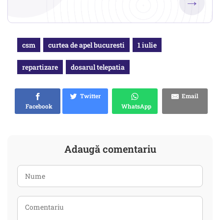
→
csm
curtea de apel bucuresti
1 iulie
repartizare
dosarul telepatia
Twitter
Email
Facebook
WhatsApp
Adaugă comentariu