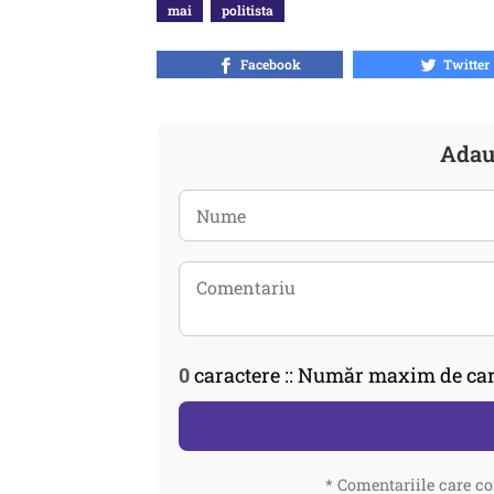
mai
politista
Facebook
Twitter
Adau
0
caractere :: Număr maxim de car
* Comentariile care co