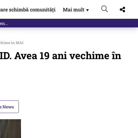
are schimbă comunități
Mai mult
▼
vechime în MAI
VID. Avea 19 ani vechime în
le News