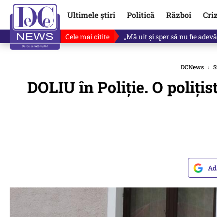
Ultimele știri
Politică
Război
Cri
Cele mai citite
Ce se întâmplă cu primul bulet
DCNews
›
S
DOLIU în Poliție. O poliți
Ad