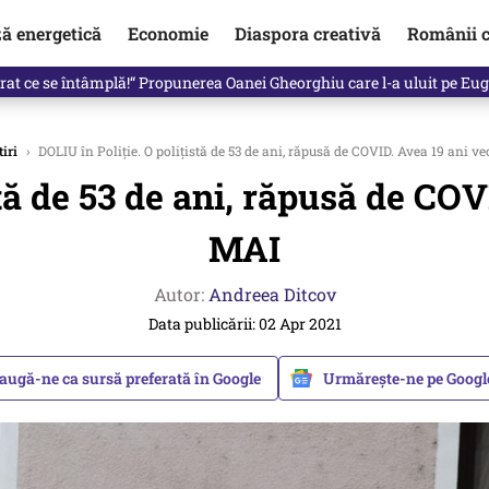
ză energetică
Economie
Diaspora creativă
Românii c
in electronic, decizia luată astăzi de Guvern pentru toți românii
tiri
›
DOLIU în Poliție. O polițistă de 53 de ani, răpusă de COVID. Avea 19 ani 
stă de 53 de ani, răpusă de CO
MAI
Autor:
Andreea Ditcov
Data publicării: 02 Apr 2021
augă-ne ca sursă preferată în Google
Urmărește-ne pe Goog