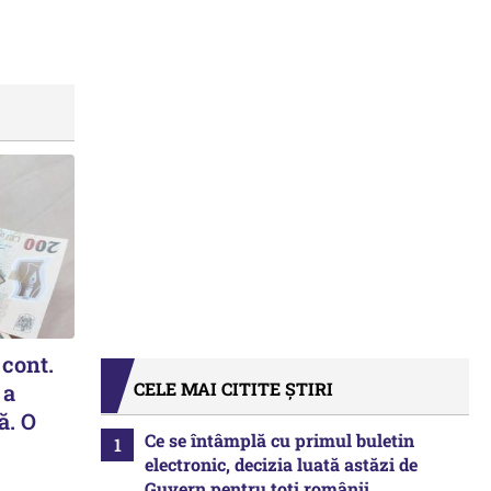
 cont.
CELE MAI CITITE ȘTIRI
 a
ă. O
Ce se întâmplă cu primul buletin
electronic, decizia luată astăzi de
Guvern pentru toți românii