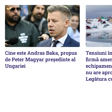
Cine este Andras Baka, propus
Tensiuni î
de Peter Magyar președinte al
firmă amer
Ungariei
echipament
nu are apro
Legătura 