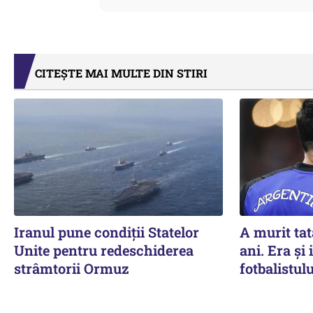
CITEȘTE MAI MULTE DIN STIRI
Iranul pune condiții Statelor
A murit tat
Unite pentru redeschiderea
ani. Era și
strâmtorii Ormuz
fotbalistulu