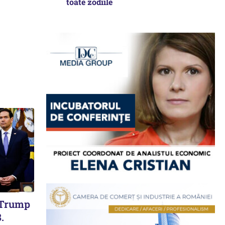
toate zodiile
i Trump
.