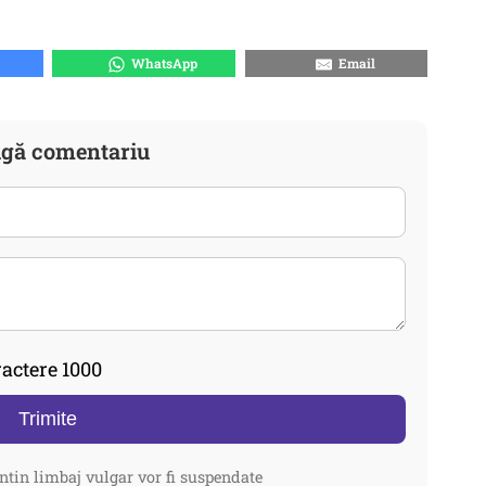
WhatsApp
Email
gă comentariu
actere 1000
Trimite
ntin limbaj vulgar vor fi suspendate