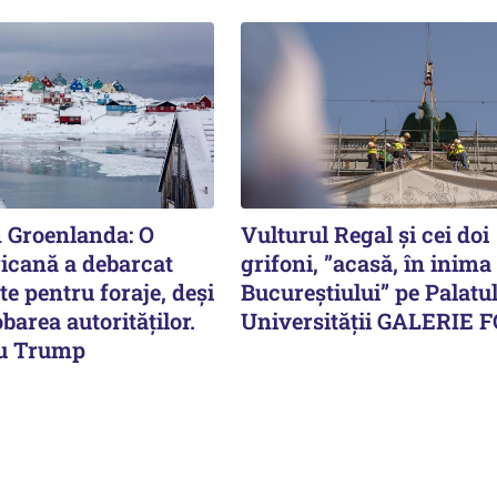
n Groenlanda: O
Vulturul Regal și cei doi
icană a debarcat
grifoni, ”acasă, în inima
e pentru foraje, deși
Bucureștiului” pe Palatu
barea autorităților.
Universității GALERIE 
cu Trump