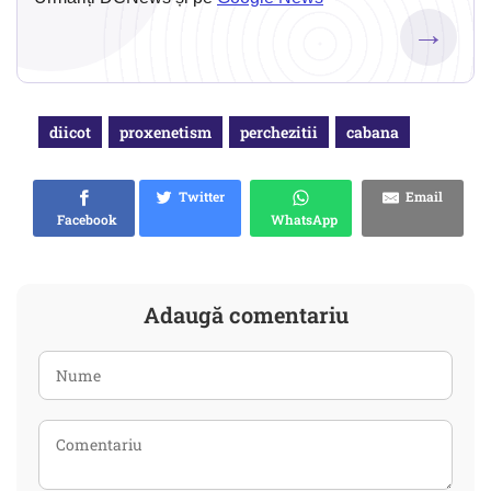
→
diicot
proxenetism
perchezitii
cabana
Twitter
Email
Facebook
WhatsApp
Adaugă comentariu