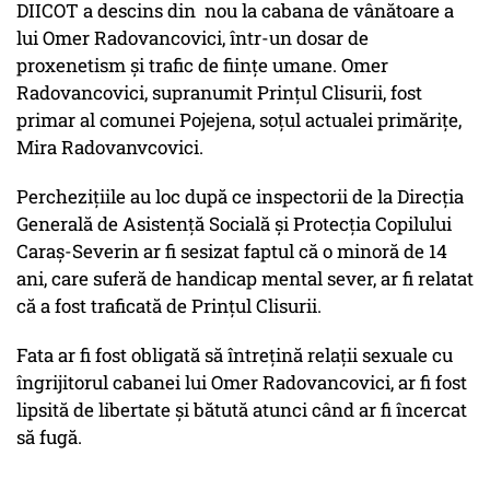
DIICOT a descins din nou la cabana de vânătoare a
lui Omer Radovancovici, într-un dosar de
proxenetism și trafic de ființe umane. Omer
Radovancovici, supranumit Prințul Clisurii, fost
primar al comunei Pojejena, soțul actualei primărițe,
Mira Radovanvcovici.
Perchezițiile au loc după ce inspectorii de la Direcția
Generală de Asistență Socială și Protecția Copilului
Caraș-Severin ar fi sesizat faptul că o minoră de 14
ani, care suferă de handicap mental sever, ar fi relatat
că a fost traficată de Prințul Clisurii.
Fata ar fi fost obligată să întrețină relații sexuale cu
îngrijitorul cabanei lui Omer Radovancovici, ar fi fost
lipsită de libertate și bătută atunci când ar fi încercat
să fugă.