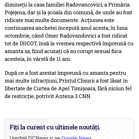
dimineții la casa familiei Radovancovici, a Primăria
Pojejena, dar și la școala din comună, de unde au fost
ridicate mai multe documente. Acțiunea este
continuarea anchetei începută anul acesta, în luna
octombrie, când Omer Radovandovici a fost ridicat
tot de DIICOT, însă la vremea respectivă împreună cu
amanta sa, fiind acuzaţi că au corupt sexual fiica
acesteia, în vârstă de 11 ani.
După ce a fost arestat împreună cu amanta pentru
mai multe infracţiuni, Prințul Clisurii a fost lăsat în
libertate de Curtea de Apel Timişoara, fără niciun fel
de restricţie, potrivit Antena 3 CNN.
Fiți la curent cu ultimele noutăți.
Urmăriți DCNews și pe
Google News