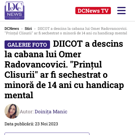
DCNews TV
DCNews
›
Stiri
›
DIICOT a descins la cabana lui Omer Radovancovici.
"Prințul Clisurii" ar fi sechestrat o minoră de 14 ani cu handicap mental
DIICOT a descins
la cabana lui Omer
Radovancovici. "Prințul
Clisurii" ar fi sechestrat o
minoră de 14 ani cu handicap
mental
Autor:
Doinița Manic
Data publicării: 23 Noi 2023