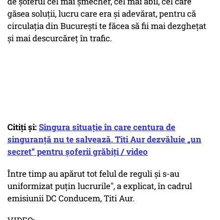
de şoferul cel mai şmecher, cel mai abil, cel care
găsea soluţii, lucru care era şi adevărat, pentru că
circulaţia din Bucureşti te făcea să fii mai dezgheţat
şi mai descurcăreţ în trafic.
Citiţi şi:
Singura situație în care centura de
singuranță nu te salvează. Titi Aur dezvăluie „un
secret“ pentru șoferii grăbiți / video
Între timp au apărut tot felul de reguli şi s-au
uniformizat puţin lucrurile", a explicat, în cadrul
emisiunii DC Conducem, Titi Aur.