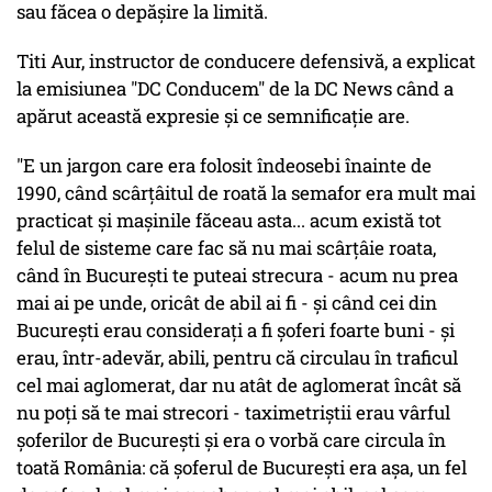
sau făcea o depăşire la limită.
Titi Aur, instructor de conducere defensivă, a explicat
la emisiunea "DC Conducem" de la DC News când a
apărut această expresie şi ce semnificaţie are.
"E un jargon care era folosit îndeosebi înainte de
1990, când scârţâitul de roată la semafor era mult mai
practicat şi maşinile făceau asta... acum există tot
felul de sisteme care fac să nu mai scârţâie roata,
când în Bucureşti te puteai strecura - acum nu prea
mai ai pe unde, oricât de abil ai fi - şi când cei din
Bucureşti erau consideraţi a fi şoferi foarte buni - şi
erau, într-adevăr, abili, pentru că circulau în traficul
cel mai aglomerat, dar nu atât de aglomerat încât să
nu poţi să te mai strecori - taximetriştii erau vârful
şoferilor de Bucureşti şi era o vorbă care circula în
toată România: că şoferul de Bucureşti era aşa, un fel