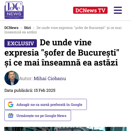
DCNews TV
DCNews
›
Stiri
›
De unde vine expresia "șofer de București" și ce mai
înseamnă ea astăzi
De unde vine
expresia "șofer de București"
și ce mai înseamnă ea astăzi
Autor:
Mihai Ciobanu
Data publicării: 15 Feb 2025
Adaugă-ne ca sursă preferată în Google
Urmărește-ne pe Google News