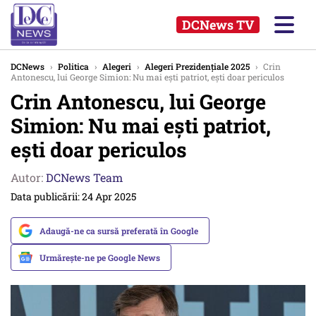
DCNews TV
DCNews
›
Politica
›
Alegeri
›
Alegeri Prezidențiale 2025
›
Crin
Antonescu, lui George Simion: Nu mai ești patriot, ești doar periculos
Crin Antonescu, lui George
Simion: Nu mai ești patriot,
ești doar periculos
Autor:
DCNews Team
Data publicării: 24 Apr 2025
Adaugă-ne ca sursă preferată în Google
Urmărește-ne pe Google News