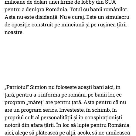
milioane de dolari unei firme de lobby din SUA
pentru a denigra România. Totul cu banii românilor.
Asta nu este disidență. Nu e curaj. Este un simulacru
de opoziție construit pe minciună și pe rușinea țării
noastre.
„Patriotul” Simion nu folosește acești bani aici, în
țară, pentru a-i informa pe români, pe banii lor, ce
program „măreț" are pentru țară. Asta pentru că nu
are un program serios. Investește, în schimb, în
propriul cult al personalității și în conspiraționiști
notorii din afara țării. În loc să lupte pentru România
aici, alege să plătească pe alții, acolo, să ne umilească