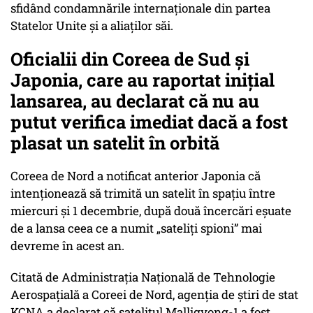
sfidând condamnările internaționale din partea
Statelor Unite și a aliaților săi.
Oficialii din Coreea de Sud și
Japonia, care au raportat inițial
lansarea, au declarat că nu au
putut verifica imediat dacă a fost
plasat un satelit în orbită
Coreea de Nord a notificat anterior Japonia că
intenționează să trimită un satelit în spațiu între
miercuri și 1 decembrie, după două încercări eșuate
de a lansa ceea ce a numit „sateliți spioni” mai
devreme în acest an.
Citată de Administrația Națională de Tehnologie
Aerospațială a Coreei de Nord, agenția de știri de stat
KCNA a declarat că satelitul Malligyong-1 a fost