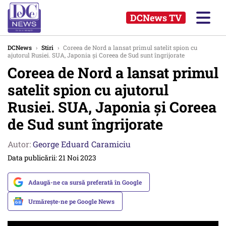
DCNews TV
DCNews
›
Stiri
›
Coreea de Nord a lansat primul satelit spion cu
ajutorul Rusiei. SUA, Japonia și Coreea de Sud sunt îngrijorate
Coreea de Nord a lansat primul
satelit spion cu ajutorul
Rusiei. SUA, Japonia și Coreea
de Sud sunt îngrijorate
Autor:
George Eduard Caramiciu
Data publicării: 21 Noi 2023
Adaugă-ne ca sursă preferată în Google
Urmărește-ne pe Google News