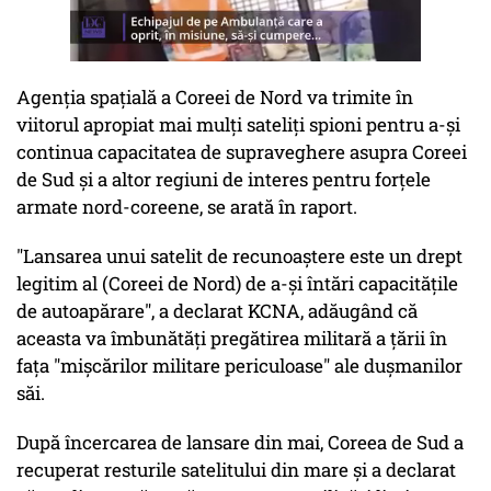
Agenția spațială a Coreei de Nord va trimite în
viitorul apropiat mai mulți sateliți spioni pentru a-și
continua capacitatea de supraveghere asupra Coreei
de Sud și a altor regiuni de interes pentru forțele
armate nord-coreene, se arată în raport.
"Lansarea unui satelit de recunoaștere este un drept
legitim al (Coreei de Nord) de a-și întări capacitățile
de autoapărare", a declarat KCNA, adăugând că
aceasta va îmbunătăți pregătirea militară a țării în
fața "mișcărilor militare periculoase" ale dușmanilor
săi.
După încercarea de lansare din mai, Coreea de Sud a
recuperat resturile satelitului din mare și a declarat