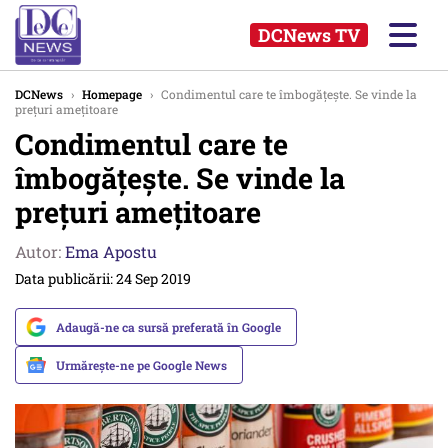
DCNews TV
DCNews
›
Homepage
›
Condimentul care te îmbogățește. Se vinde la
prețuri amețitoare
Condimentul care te
îmbogățește. Se vinde la
prețuri amețitoare
Autor:
Ema Apostu
Data publicării: 24 Sep 2019
Adaugă-ne ca sursă preferată în Google
Urmărește-ne pe Google News