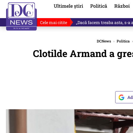
Ultimele știri
Politică
Război
Cele mai citite
Victor Ponta, anunț despre noul
DCNews
›
Politica
›
Clotilde Armand a greș
Ad