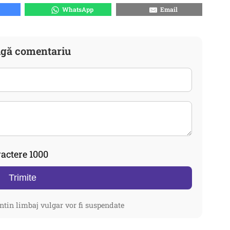
WhatsApp
Email
gă comentariu
actere 1000
Trimite
ntin limbaj vulgar vor fi suspendate