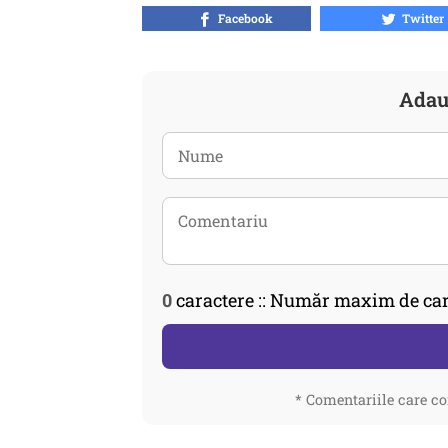
Facebook
Twitter
Adau
0
caractere :: Număr maxim de car
* Comentariile care co