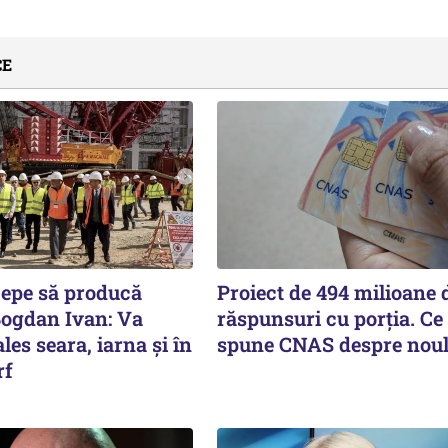
CE
cepe să producă
Proiect de 494 milioane d
Bogdan Ivan: Va
răspunsuri cu porția. Ce
les seara, iarna și în
spune CNAS despre noul
rf