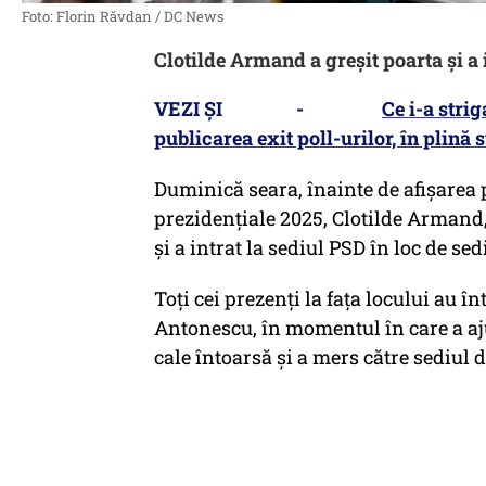
Foto: Florin Răvdan / DC News
Clotilde Armand a greșit poarta și a 
VEZI ȘI -
Ce i-a stri
publicarea exit poll-urilor, în plină 
Duminică seara, înainte de afișarea p
prezidențiale 2025, Clotilde Armand, 
și a intrat la sediul PSD în loc de se
Toți cei prezenți la fața locului au î
Antonescu, în momentul în care a aju
cale întoarsă și a mers către sediul