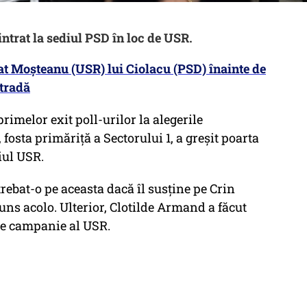
intrat la sediul PSD în loc de USR.
gat Moșteanu (USR) lui Ciolacu (PSD) înainte de
stradă
rimelor exit poll-urilor la alegerile
fosta primăriță a Sectorului 1, a greșit poarta
diul USR.
ntrebat-o pe aceasta dacă îl susține pe Crin
ns acolo. Ulterior, Clotilde Armand a făcut
 de campanie al USR.