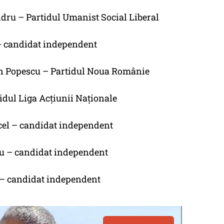
ndru – Partidul Umanist Social Liberal
a – candidat independent
tin Popescu – Partidul Noua Românie
rtidul Liga Acțiunii Naționale
cel – candidat independent
riu – candidat independent
n – candidat independent