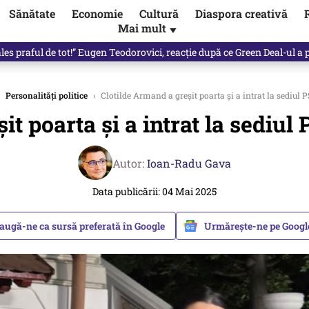
Sănătate
Economie
Cultură
Diaspora creativă
Mai mult
▼
 partid și viitorul său politic / video
Personalități politice
›
Clotilde Armand a greșit poarta și a intrat la sediul
it poarta și a intrat la sediu
Autor:
Ioan-Radu Gava
Data publicării: 04 Mai 2025
augă-ne ca sursă preferată în Google
Urmărește-ne pe Goog