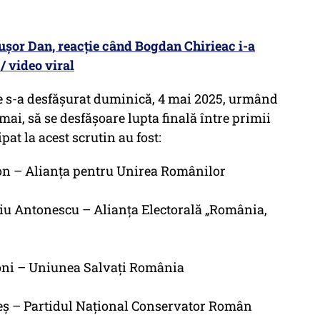
ușor Dan, reacție când Bogdan Chirieac i-a
/ video viral
le s-a desfășurat duminică, 4 mai 2025, urmând
ai, să se desfășoare lupta finală între primii
ipat la acest scrutin au fost:
mion – Alianța pentru Unirea Românilor
țiu Antonescu – Alianța Electorală „România,
sconi – Uniunea Salvați România
rheș – Partidul Național Conservator Român