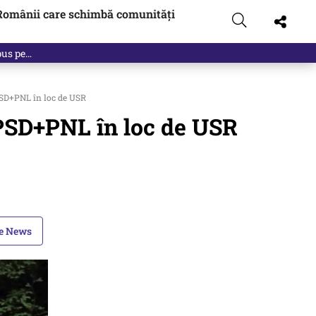
Românii care schimbă comunități
 PSD+PNL în loc de USR
l PSD+PNL în loc de USR
le News