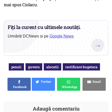
mai spus Ciolacu.
Fiți la curent cu ultimele noutăți.
Urmăriți DCNews și pe
Google News
→
pensii
guvern
alocatii
rectificare bugetara
Twitter
Email
Facebook
WhatsApp
Adaugă comentariu