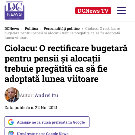
DCNews TV
DCNews
›
Politica
›
Personalități politice
›
Ciolacu: O rectificare
bugetară pentru pensii şi alocaţii trebuie pregătită ca să fie adoptată
lunea viitoare
Ciolacu: O rectificare bugetară
pentru pensii şi alocaţii
trebuie pregătită ca să fie
adoptată lunea viitoare
Autor:
Andrei Itu
Data publicării: 22 Noi 2021
Adaugă-ne ca sursă preferată în Google
Urmărește-ne pe Google News