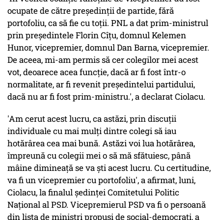
ocupate de către preşedinţii de partide, fără
portofoliu, ca să fie cu toţii. PNL a dat prim-ministrul
prin preşedintele Florin Cîţu, domnul Kelemen
Hunor, vicepremier, domnul Dan Barna, vicepremier.
De aceea, mi-am permis să cer colegilor mei acest
vot, deoarece acea funcţie, dacă ar fi fost într-o
normalitate, ar fi revenit preşedintelui partidului,
dacă nu ar fi fost prim-ministru.', a declarat Ciolacu.
'Am cerut acest lucru, ca astăzi, prin discuţii
individuale cu mai mulţi dintre colegi să iau
hotărârea cea mai bună. Astăzi voi lua hotărârea,
împreună cu colegii mei o să mă sfătuiesc, până
mâine dimineaţă se va şti acest lucru. Cu certitudine,
va fi un vicepremier cu portofoliu', a afirmat, luni,
Ciolacu, la finalul şedinţei Comitetului Politic
Naţional al PSD. Vicepremierul PSD va fi o persoană
din lista de miniştri propuşi de social-democraţi, a