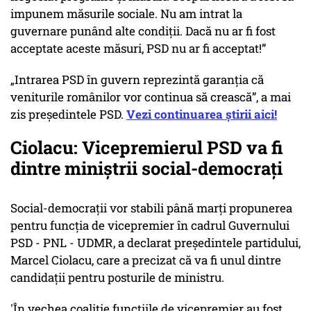
impunem măsurile sociale. Nu am intrat la
guvernare punând alte condiții. Dacă nu ar fi fost
acceptate aceste măsuri, PSD nu ar fi acceptat!”
„Intrarea PSD în guvern reprezintă garanția că
veniturile românilor vor continua să crească”, a mai
zis președintele PSD.
Vezi continuarea știrii aici!
Ciolacu: Vicepremierul PSD va fi
dintre miniştrii social-democraţi
Social-democraţii vor stabili până marţi propunerea
pentru funcţia de vicepremier în cadrul Guvernului
PSD - PNL - UDMR, a declarat preşedintele partidului,
Marcel Ciolacu, care a precizat că va fi unul dintre
candidaţii pentru posturile de ministru.
'În vechea coaliţie funcţiile de vicepremier au fost