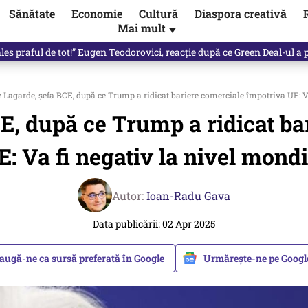
Sănătate
Economie
Cultură
Diaspora creativă
Mai mult
▼
 partid și viitorul său politic / video
 Lagarde, șefa BCE, după ce Trump a ridicat bariere comerciale împotriva UE: V
CE, după ce Trump a ridicat ba
E: Va fi negativ la nivel mondi
Autor:
Ioan-Radu Gava
Data publicării: 02 Apr 2025
augă-ne ca sursă preferată în Google
Urmărește-ne pe Goog