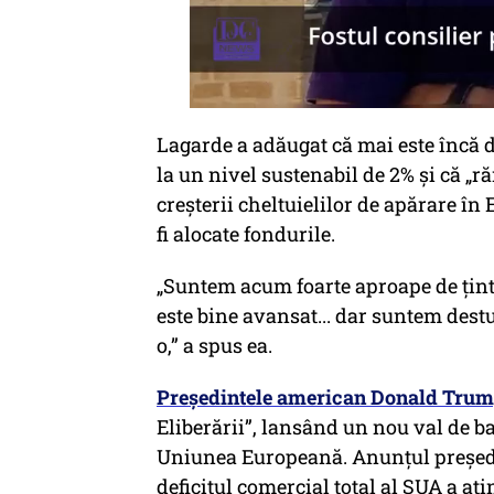
Lagarde a adăugat că mai este încă d
la un nivel sustenabil de 2% și că „
creșterii cheltuielilor de apărare în 
fi alocate fondurile.
„Suntem acum foarte aproape de ținta
este bine avansat... dar suntem dest
o,” a spus ea.
Președintele american Donald Tru
Eliberării”, lansând un nou val de b
Uniunea Europeană. Anunțul președi
deficitul comercial total al SUA a atin