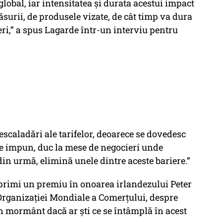
lobal, iar intensitatea și durata acestui impact
surii, de produsele vizate, de cât timp va dura
eri,” a spus Lagarde într-un interviu pentru
 escaladări ale tarifelor, deoarece se dovedesc
le impun, duc la mese de negocieri unde
 din urmă, elimină unele dintre aceste bariere.”
 primi un premiu în onoarea irlandezului Peter
 Organizației Mondiale a Comerțului, despre
în mormânt dacă ar ști ce se întâmplă în acest