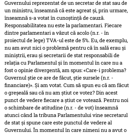
Guvernului reprezentat de un secretar de stat sau de
un ministru, înseamnă că este agreat şi, prin urmare,
înseamnă s-a votat în cunoştinţă de cauză.
Responsabilitatea nu este la parlamentari. Fiecare
dintre parlamentari a văzut că acolo (n.r. - în
proiectul de lege) TVA-ul este de 5%. Eu, de exemplu,
nu am avut nici o problemă pentru că în sală erau şi
miniştrii, erau şi secretarii de stat responsabili de
relaţia cu Parlamentul şi în momentul în care nu a
fost o opinie divergentă, am spus: «Care-i problema?
Guvernul ştie ce are de făcut, ştie sursele (n.r. -
financiare)». Şi am votat. Cum să spun eu că am făcut
o greşeală sau că nu am ştiut ce votez? Din acest
punct de vedere fiecare a ştiut ce votează. Pentru noi
o schimbare de atitudine (n.r. - de vot) înseamnă
atunci când la tribuna Parlamentului vine secretarul
de stat şi spune care este punctul de vedere al
Guvernului. În momentul în care nimeni nu a avut o