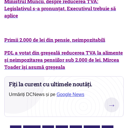
Ministrul Muncii, despre reducerea TVA:
Legislativul s-a pronunţat, Executivul trebuie să
aplice
Primii 2.000 de lei din pensie, neimpozitabil
i
PDL a votat din greşeală reducerea TVA la alimente
şi neimpozitarea pensiilor sub 2.000 de lei. Mircea
Toader îşi asumă greşeala
Fiți la curent cu ultimele noutăți.
Urmăriți DCNews și pe
Google News
→