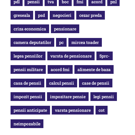
pdl
pensii
tva
boc
fmi
acord
pnl
greseala
psd
negocieri
cezar preda
criza economica
pensionare
camera deputatilor
pc
mircea toader
legea pensiilor
varsta de pensionare
5prc-
pensii militare
acord fmi
alimente de baza
casa de pensii
calcul pensii
case de pensii
impozit pensii
impozitare pensie
legi pensii
pensii anticipate
varsta pensionare
cot
neimpozabile