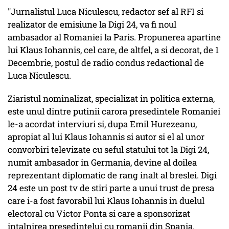
"Jurnalistul Luca Niculescu, redactor sef al RFI si
realizator de emisiune la Digi 24, va fi noul
ambasador al Romaniei la Paris. Propunerea apartine
lui Klaus Iohannis, cel care, de altfel, a si decorat, de 1
Decembrie, postul de radio condus redactional de
Luca Niculescu.
Ziaristul nominalizat, specializat in politica externa,
este unul dintre putinii carora presedintele Romaniei
le-a acordat interviuri si, dupa Emil Hurezeanu,
apropiat al lui Klaus Iohannis si autor si el al unor
convorbiri televizate cu seful statului tot la Digi 24,
numit ambasador in Germania, devine al doilea
reprezentant diplomatic de rang inalt al breslei. Digi
24 este un post tv de stiri parte a unui trust de presa
care i-a fost favorabil lui Klaus Iohannis in duelul
electoral cu Victor Ponta si care a sponsorizat
intalnirea presedintelui cu romanii din Spania.