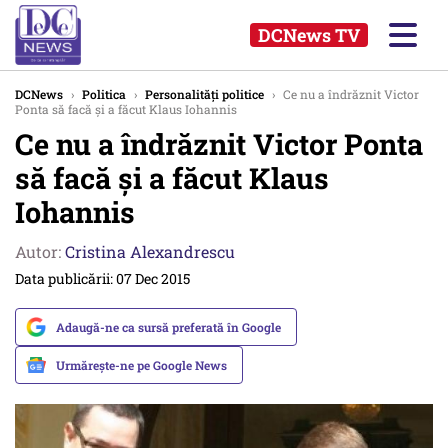
DCNews TV
DCNews
›
Politica
›
Personalități politice
›
Ce nu a îndrăznit Victor
Ponta să facă și a făcut Klaus Iohannis
Ce nu a îndrăznit Victor Ponta
să facă și a făcut Klaus
Iohannis
Autor:
Cristina Alexandrescu
Data publicării: 07 Dec 2015
Adaugă-ne ca sursă preferată în Google
Urmărește-ne pe Google News