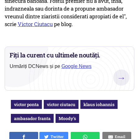
sinecura banoasa. Fostul premier nu a avut, insa,
indrazneala sau dorinta de a propune ambasador
vreunul dintre ziaristii considerati apropiati de el",
scrie
Victor Ciutacu
pe blog.
Fiți la curent cu ultimele noutăți.
Urmăriți DCNews și pe
Google News
→
victor ponta
victor ciutacu
klaus iohannis
ambasador franta
Moody’s
Twitter
Email