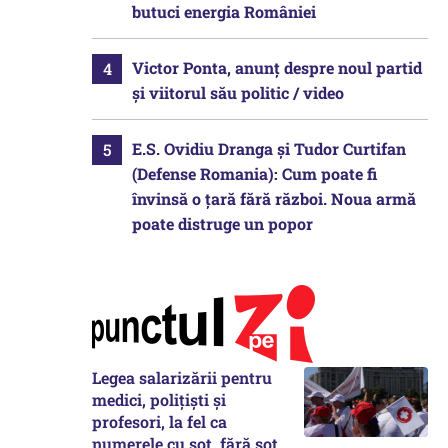
butuci energia României
Victor Ponta, anunț despre noul partid
și viitorul său politic / video
E.S. Ovidiu Dranga și Tudor Curtifan
(Defense Romania): Cum poate fi
învinsă o țară fără război. Noua armă
poate distruge un popor
Legea salarizării pentru
medici, polițiști și
profesori, la fel ca
numerele cu soț, fără soț