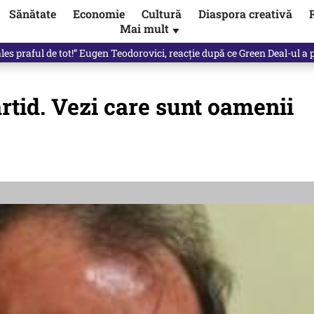
Sănătate
Economie
Cultură
Diaspora creativă
Mai mult
▼
les praful de tot!” Eugen Teodorovici, reacție după ce Green Deal-ul a
artid. Vezi care sunt oamenii