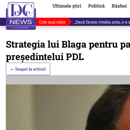
Ultimele știri
Politică
Război
Cele mai citite
„Dacă facem treaba asta, s-a a
Strategia lui Blaga pentru p
președintelui PDL
← Înapoi la articol