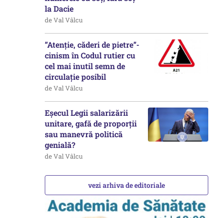
la Dacie
de Val Vâlcu
”Atenție, căderi de pietre”-
cinism în Codul rutier cu
cel mai inutil semn de
circulație posibil
de Val Vâlcu
Eșecul Legii salarizării
unitare, gafă de proporții
sau manevră politică
genială?
de Val Vâlcu
vezi arhiva de editoriale