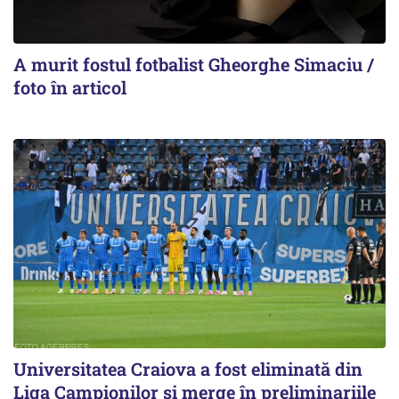
A murit fostul fotbalist Gheorghe Simaciu /
foto în articol
Universitatea Craiova a fost eliminată din
Liga Campionilor şi merge în preliminariile