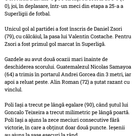
0), joi, în deplasare, într-un meci din etapa a 25-a a
Superligii de fotbal.
Unicul gol al partidei a fost înscris de Daniel Zsori
(79), cu călcâiul, la pasa lui Valentin Costache. Pentru
Zsori a fost primul gol marcat în Superligă.
Gazdele au avut două ocazii mari înainte de
deschiderea scorului. Guatemalezul Nicolas Samayoa
(64) a trimis în portarul Andrei Gorcea din 3 metri, iar
apoi a reluat peste. Alin Roman (72) a şutat razant cu
vinclul.
Poli Iaşi a trecut pe lângă egalare (90), când şutul lui
Goncalo Teixeira a trecut milimetric pe lângă poartă.
Poli Iaşi a ajuns la zece meciuri consecutive fără
victorie, în care a obţinut doar două puncte. Ieşenii
au ajuns la şase eşecuri la rând.