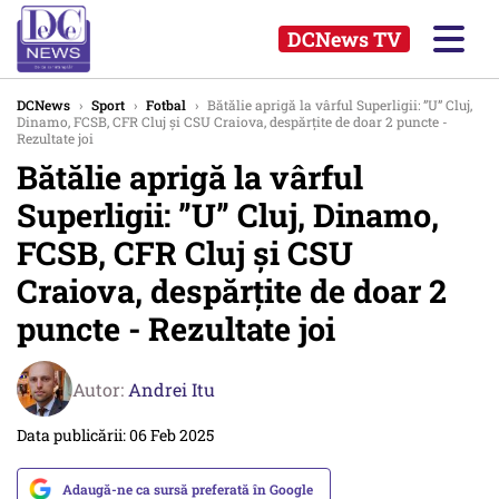
DCNews TV
DCNews
›
Sport
›
Fotbal
›
Bătălie aprigă la vârful Superligii: ”U” Cluj,
Dinamo, FCSB, CFR Cluj și CSU Craiova, despărțite de doar 2 puncte -
Rezultate joi
Bătălie aprigă la vârful
Superligii: ”U” Cluj, Dinamo,
FCSB, CFR Cluj și CSU
Craiova, despărțite de doar 2
puncte - Rezultate joi
Autor:
Andrei Itu
Data publicării: 06 Feb 2025
Adaugă-ne ca sursă preferată în Google