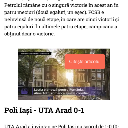
Petrolul rămâne cu o singură victorie în acest an în
patru meciuri (două egaluri, un eşec). FCSB e
neînvinsă de nouă etape, în care are cinci victorii şi
patru egaluri. În ultimele patru etape, campioana a
obţinut doar o victorie.
Citește articolul
Poli Iaşi - UTA Arad 0-1
UTA Arad a învins-o pe Poli Iaşi cu scorul de 1-0 (0-