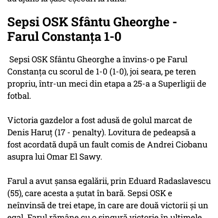
Sepsi OSK Sfântu Gheorghe -
Farul Constanţa 1-0
Sepsi OSK Sfântu Gheorghe a învins-o pe Farul
Constanţa cu scorul de 1-0 (1-0), joi seara, pe teren
propriu, într-un meci din etapa a 25-a a Superligii de
fotbal.
Victoria gazdelor a fost adusă de golul marcat de
Denis Haruţ (17 - penalty). Lovitura de pedeapsă a
fost acordată după un fault comis de Andrei Ciobanu
asupra lui Omar El Sawy.
Farul a avut şansa egalării, prin Eduard Radaslavescu
(55), care acesta a şutat în bară. Sepsi OSK e
neînvinsă de trei etape, în care are două victorii şi un
egal. Farul rămâne cu o singură victorie în ultimele