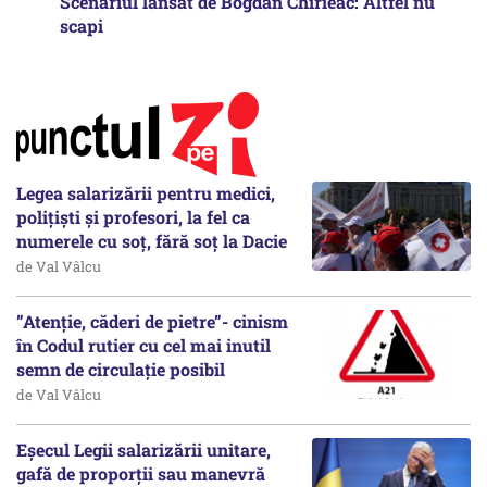
Scenariul lansat de Bogdan Chirieac: Altfel nu
scapi
Legea salarizării pentru medici,
polițiști și profesori, la fel ca
numerele cu soț, fără soț la Dacie
de Val Vâlcu
”Atenție, căderi de pietre”- cinism
în Codul rutier cu cel mai inutil
semn de circulație posibil
de Val Vâlcu
Eșecul Legii salarizării unitare,
gafă de proporții sau manevră