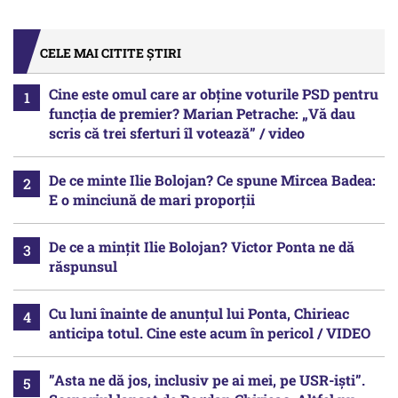
CELE MAI CITITE ȘTIRI
Cine este omul care ar obține voturile PSD pentru
funcția de premier? Marian Petrache: „Vă dau
scris că trei sferturi îl votează” / video
De ce minte Ilie Bolojan? Ce spune Mircea Badea:
E o minciună de mari proporții
De ce a mințit Ilie Bolojan? Victor Ponta ne dă
răspunsul
Cu luni înainte de anunțul lui Ponta, Chirieac
anticipa totul. Cine este acum în pericol / VIDEO
”Asta ne dă jos, inclusiv pe ai mei, pe USR-iști”.