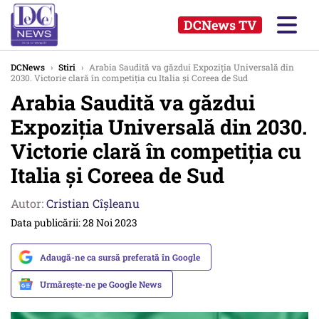
DCNews TV
DCNews
›
Stiri
›
Arabia Saudită va găzdui Expoziția Universală din
2030. Victorie clară în competiția cu Italia și Coreea de Sud
Arabia Saudită va găzdui
Expoziția Universală din 2030.
Victorie clară în competiția cu
Italia și Coreea de Sud
Autor:
Cristian Cîșleanu
Data publicării: 28 Noi 2023
Adaugă-ne ca sursă preferată în Google
Urmărește-ne pe Google News