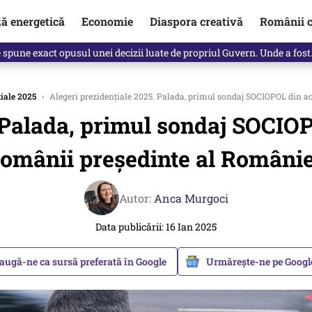
ză energetică
Economie
Diaspora creativă
Românii c
Vîrdol, dezvăluite de o colegă. Povestea pilotului militar dincolo de…
iale 2025
›
Alegeri prezidențiale 2025. Palada, primul sondaj SOCIOPOL din ac
 Palada, primul sondaj SOCIOP
românii președinte al Românie
Autor:
Anca Murgoci
Data publicării: 16 Ian 2025
augă-ne ca sursă preferată în Google
Urmărește-ne pe Goog