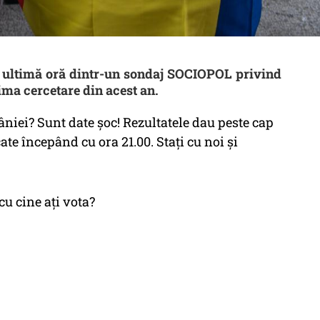
e ultimă oră dintr-un sondaj SOCIOPOL privind
ima cercetare din acest an.
âniei? Sunt date șoc! Rezultatele dau peste cap
cate începând cu ora 21.00. Stați cu noi și
cu cine ați vota?