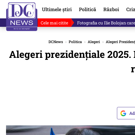
Ultimele știri
Politică
Război
Cri
Cele mai citite
Lucruri neștiute despre Mihai 
DCNews
›
Politica
›
Alegeri
›
Alegeri Prezidenț
Alegeri prezidențiale 2025.
Ad