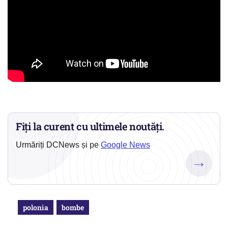
Fiți la curent cu ultimele noutăți.
Urmăriți DCNews și pe
Google News
→
polonia
bombe