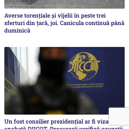
Averse torențiale și vijelii în peste trei
sferturi din țară, joi. Canicula continuă până
duminică
Un fost consilier prezidențial ar fi vizat de o
anchetă DIICOT. Procurorii verifică acuzații