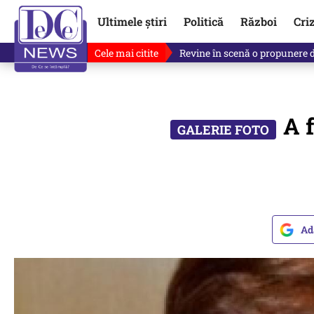
Ultimele știri
Politică
Război
Cri
Cele mai citite
Drona explodată în Bulgaria, 
A 
Ad