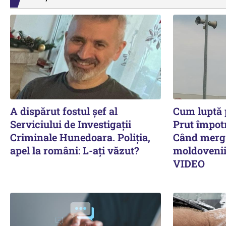
A dispărut fostul șef al
Cum luptă p
Serviciului de Investigații
Prut împotr
Criminale Hunedoara. Poliția,
Când merg 
apel la români: L-ați văzut?
moldovenii
VIDEO