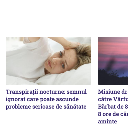
Transpirații nocturne: semnul
Misiune dr
ignorat care poate ascunde
către Vârf
probleme serioase de sănătate
Bărbat de 8
8 ore de cău
aminte