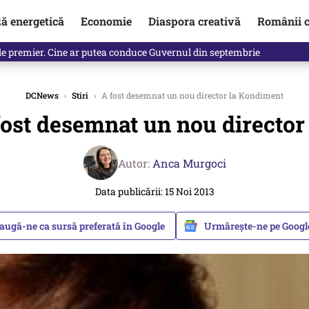
ză energetică
Economie
Diaspora creativă
Românii c
identificată. Ambasadoarea Ucrainei a fost convocată la Ministerul de
DCNews
›
Stiri
›
A fost desemnat un nou director la Kondiment
fost desemnat un nou director
Autor:
Anca Murgoci
Data publicării: 15 Noi 2013
augă-ne ca sursă preferată în Google
Urmărește-ne pe Goog