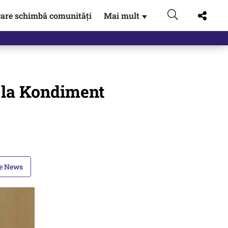
are schimbă comunități
Mai mult
▼
 Externe.…
 la Kondiment
le News