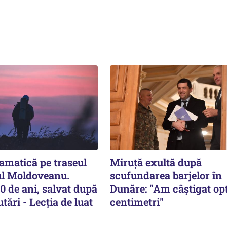
amatică pe traseul
Miruță exultă după
ul Moldoveanu.
scufundarea barjelor în
0 de ani, salvat după
Dunăre: "Am câștigat op
tări - Lecția de luat
centimetri"