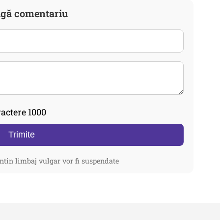
gă comentariu
actere 1000
Trimite
ntin limbaj vulgar vor fi suspendate