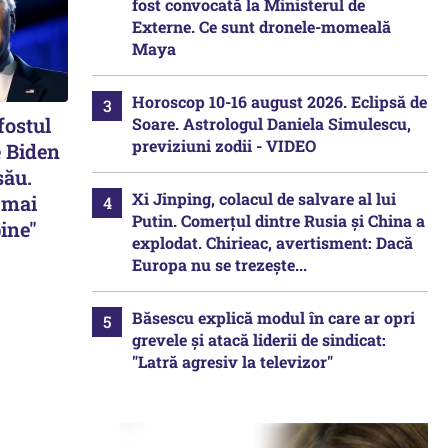
fost convocată la Ministerul de
Externe. Ce sunt dronele-momeală
Maya
Horoscop 10-16 august 2026. Eclipsă de
fostul
Soare. Astrologul Daniela Simulescu,
previziuni zodii - VIDEO
e Biden
său.
Xi Jinping, colacul de salvare al lui
 mai
Putin. Comerțul dintre Rusia și China a
bine"
explodat. Chirieac, avertisment: Dacă
Europa nu se trezește...
Băsescu explică modul în care ar opri
grevele și atacă liderii de sindicat:
"Latră agresiv la televizor"