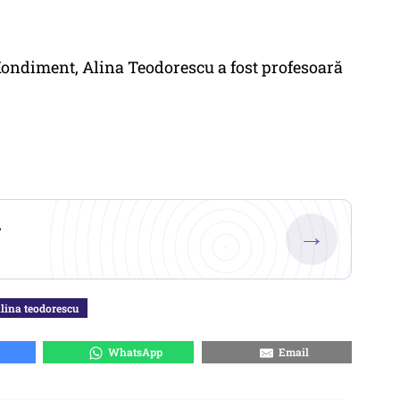
Kondiment, Alina Teodorescu a fost profesoară
.
→
lina teodorescu
WhatsApp
Email