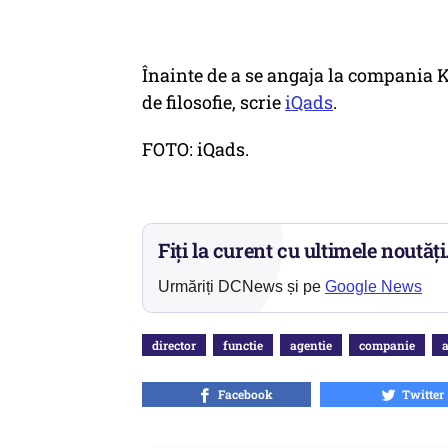
Înainte de a se angaja la compania 
de filosofie, scrie
iQads
.
FOTO: iQads.
Fiți la curent cu ultimele noutăți
Urmăriți DCNews și pe
Google News
director
functie
agentie
companie
a
Facebook
Twitter