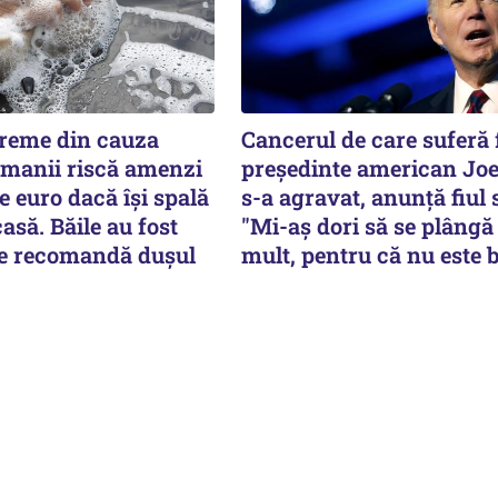
reme din cauza
Cancerul de care suferă 
rmanii riscă amenzi
preşedinte american Jo
e euro dacă își spală
s-a agravat, anunță fiul 
asă. Băile au fost
"Mi-aș dori să se plângă
 se recomandă dușul
mult, pentru că nu este 