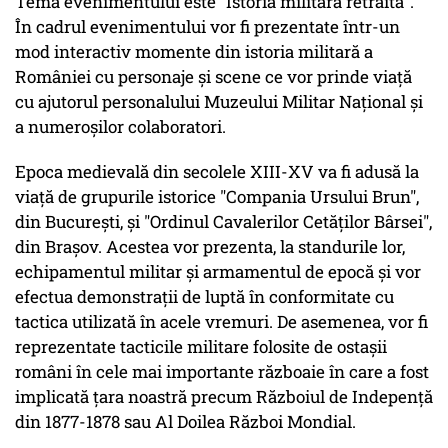
Tema evenimentului este "Istoria militară retrăită".
În cadrul evenimentului vor fi prezentate într-un
mod interactiv momente din istoria militară a
României cu personaje și scene ce vor prinde viață
cu ajutorul personalului Muzeului Militar Național și
a numeroșilor colaboratori.
Epoca medievală din secolele XIII-XV va fi adusă la
viață de grupurile istorice "Compania Ursului Brun",
din București, și "Ordinul Cavalerilor Cetăților Bârsei",
din Brașov. Acestea vor prezenta, la standurile lor,
echipamentul militar și armamentul de epocă și vor
efectua demonstrații de luptă în conformitate cu
tactica utilizată în acele vremuri. De asemenea, vor fi
reprezentate tacticile militare folosite de ostașii
români în cele mai importante războaie în care a fost
implicată țara noastră precum Războiul de Indepență
din 1877-1878 sau Al Doilea Război Mondial.