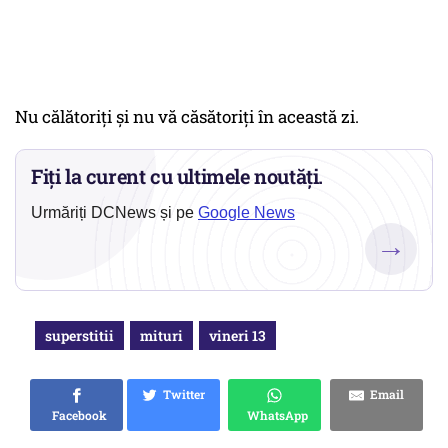
Nu călătoriţi şi nu vă căsătoriţi în această zi.
Fiți la curent cu ultimele noutăți.
Urmăriți DCNews și pe
Google News
→
superstitii
mituri
vineri 13
Twitter
Email
Facebook
WhatsApp