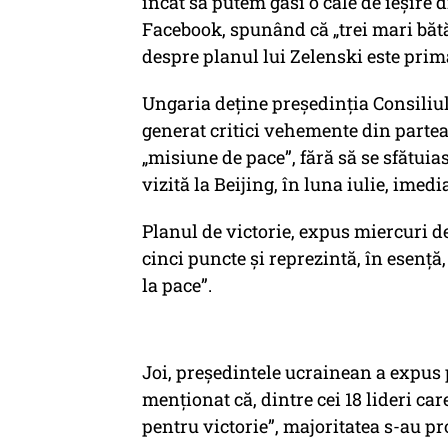
încât să putem găsi o cale de ieşire d
Facebook, spunând că „trei mari bătă
despre planul lui Zelenski este prima
Ungaria deține președinția Consiliu
generat critici vehemente din partea 
„misiune de pace”, fără să se sfătui
vizită la Beijing, în luna iulie, imed
Planul de victorie, expus miercuri d
cinci puncte și reprezintă, în esenț
la pace”.
Joi, președintele ucrainean a expus 
menționat că, dintre cei 18 lideri car
pentru victorie”, majoritatea s-au pr