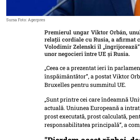
Sursa Foto: Agerpres
Premierul ungar Viktor Orbán, unul 
relații cordiale cu Rusia, a afirmat
Volodimir Zelenski îl „îngrijorează”
unor negocieri între UE și Rusia.
„Ceea ce a prezentat ieri în parlame
înspăimântător”, a postat Viktor Or
Bruxelles pentru summitul UE.
„Sunt printre cei care îndeamnă Uni
actuală. Uniunea Europeană a intrat î
prost executată, prost calculată, pe
responsabilitatea principală”, a com