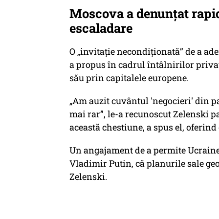
Moscova a denunțat rapid
escaladare
O „invitație necondiționată” de a ade
a propus în cadrul întâlnirilor priv
său prin capitalele europene.
„Am auzit cuvântul 'negocieri' din pa
mai rar”, le-a recunoscut Zelenski p
această chestiune, a spus el, oferind
Un angajament de a permite Ucrainei 
Vladimir Putin, că planurile sale geo
Zelenski.