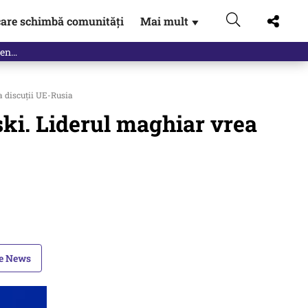
are schimbă comunități
Mai mult
▼
eac
a discuții UE-Rusia
nski. Liderul maghiar vrea
le News