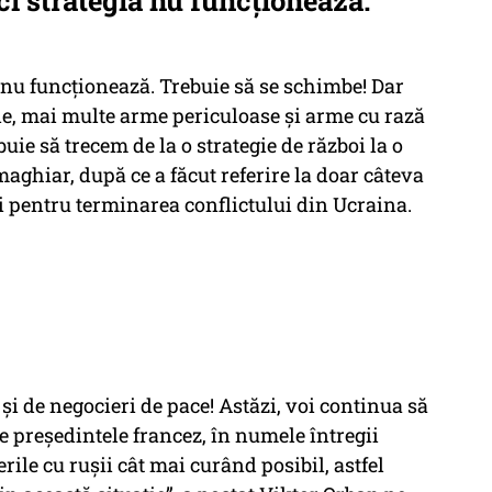
ci strategia nu funcţionează.
a nu funcţionează. Trebuie să se schimbe! Dar
e, mai multe arme periculoase şi arme cu rază
uie să trecem de la o strategie de război la o
 maghiar, după ce a făcut referire la doar câteva
i pentru terminarea conflictului din Ucraina.
şi de negocieri de pace! Astăzi, voi continua să
 preşedintele francez, în numele întregii
ile cu ruşii cât mai curând posibil, astfel