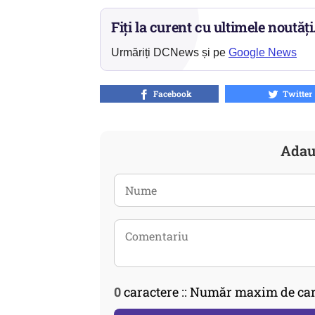
Fiți la curent cu ultimele noutăți
Urmăriți DCNews și pe
Google News
Facebook
Twitter
Adau
0
caractere :: Număr maxim de car