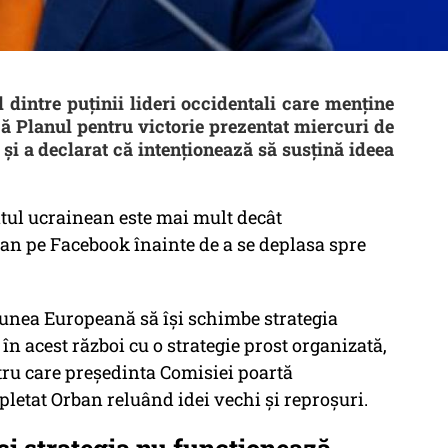
dintre puținii lideri occidentali care menține
 că Planul pentru victorie prezentat miercuri de
 și a declarat că intenționează să susțină ideea
ntul ucrainean este mai mult decât
ban pe Facebook înainte de a se deplasa spre
unea Europeană să îşi schimbe strategia
n acest război cu o strategie prost organizată,
ntru care preşedinta Comisiei poartă
pletat Orban reluând idei vechi şi reproşuri.