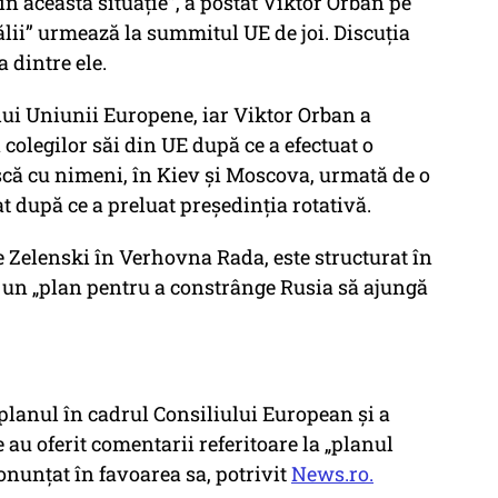
in această situaţie”, a postat Viktor Orban pe
lii” urmează la summitul UE de joi. Discuția
 dintre ele.
lui Uniunii Europene, iar Viktor Orban a
colegilor săi din UE după ce a efectuat o
ască cu nimeni, în Kiev și Moscova, urmată de o
iat după ce a preluat președinția rotativă.
e Zelenski în Verhovna Rada, este structurat în
ă, un „plan pentru a constrânge Rusia să ajungă
planul în cadrul Consiliului European și a
e au oferit comentarii referitoare la „planul
onunțat în favoarea sa, potrivit
News.ro.