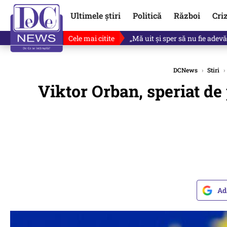
Ultimele știri
Politică
Război
Cri
Cele mai citite
Singurul lucru care l-ar putea 
DCNews
›
Stiri
›
Viktor Orban, speriat de 
Ad