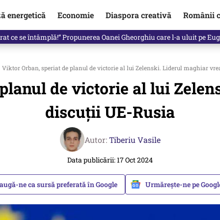
ză energetică
Economie
Diaspora creativă
Românii c
clinti pe Ilie Bolojan de la Palatul Victoria. Verdictul lui Bogdan Chiri
Viktor Orban, speriat de planul de victorie al lui Zelenski. Liderul maghiar vre
planul de victorie al lui Zele
discuții UE-Rusia
Autor:
Tiberiu Vasile
Data publicării: 17 Oct 2024
augă-ne ca sursă preferată în Google
Urmărește-ne pe Goog