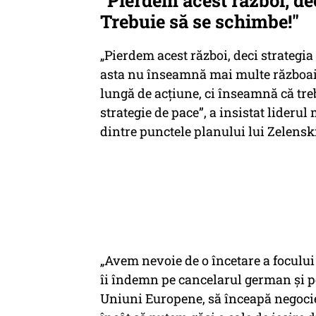
"Pierdem acest război, de
Trebuie să se schimbe!"
„Pierdem acest război, deci strategi
asta nu înseamnă mai multe războai
lungă de acţiune, ci înseamnă că treb
strategie de pace”, a insistat liderul
dintre punctele planului lui Zelensk
„Avem nevoie de o încetare a focului 
îi îndemn pe cancelarul german şi pe
Uniuni Europene, să înceapă negocier