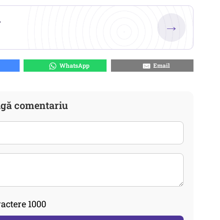
.
→
WhatsApp
Email
gă comentariu
actere 1000