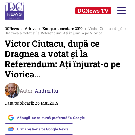
DCNews TV
DCNews
›
Arhiva
›
Europarlamentare 2019
›
Victor Ciutacu, după ce
Dragnea a votat și la Referendum: Ați înjurat-o pe Viorica...
Victor Ciutacu, după ce
Dragnea a votat și la
Referendum: Ați înjurat-o pe
Viorica...
Autor:
Andrei Itu
Data publicării: 26 Mai 2019
Adaugă-ne ca sursă preferată în Google
Urmărește-ne pe Google News