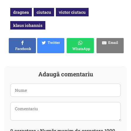
dragnea
ciutacu
victor ciutacu
klaus iohannis
Twitter
Email
Facebook
WhatsApp
Adaugă comentariu
0
caractere :: Număr maxim de caractere 1000