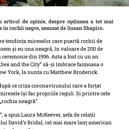
articol de opinie, despre opțiunea a tot mai
e în rochii negre, semnat de Susan Shapiro.
re tendința mireselor care poartă rochii de
sem și eu una neagră, în valoare de 200 de
a ceremonie din 1996. Asta a fost cu un an
„Sex and the City” să-și îmbrace faimoasa o
 New York, la nunta cu Matthew Broderick.
 după ce criza coronavirusului care a forțat
resele își fac propriile reguli. Și printre cele
„rochia neagră”.
”, a spus Laura McKeever, șefa de relații
lui David’s Bridal, cel mai mare lanț american