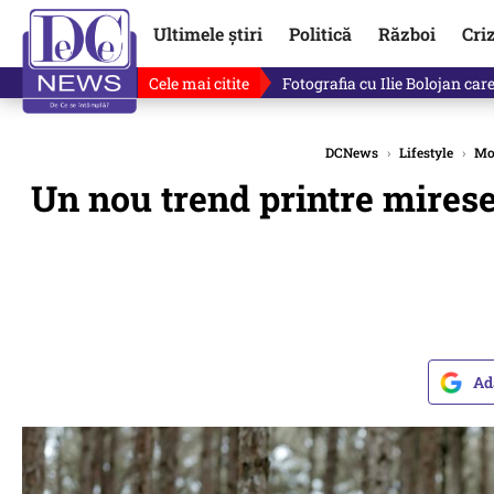
Ultimele știri
Politică
Război
Cri
Cele mai citite
Lucruri neștiute despre Mihai 
DCNews
›
Lifestyle
›
Mo
Un nou trend printre mirese:
Ad