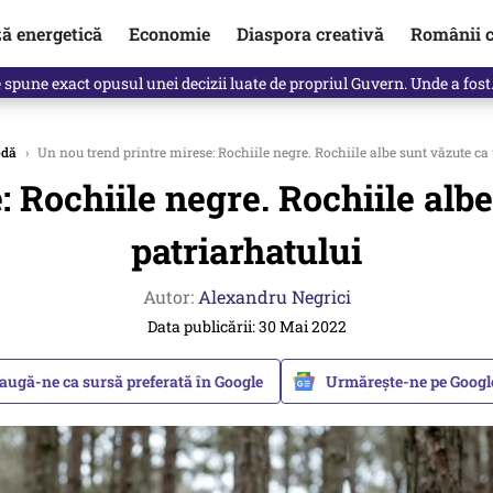
ză energetică
Economie
Diaspora creativă
Românii c
Vîrdol, dezvăluite de o colegă. Povestea pilotului militar dincolo de…
dă
›
Un nou trend printre mirese: Rochiile negre. Rochiile albe sunt văzute ca
 Rochiile negre. Rochiile alb
patriarhatului
Autor:
Alexandru Negrici
Data publicării: 30 Mai 2022
augă-ne ca sursă preferată în Google
Urmărește-ne pe Goog