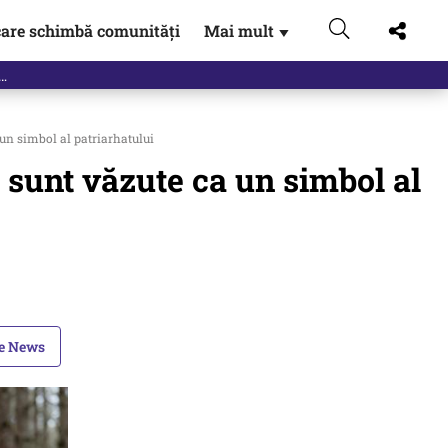
are schimbă comunități
Mai mult
▼
 un simbol al patriarhatului
e sunt văzute ca un simbol al
le News