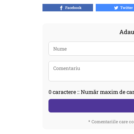
Facebook
Twitter
Adau
0
caractere :: Număr maxim de car
* Comentariile care co