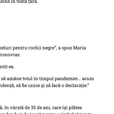
zine în toată țara.
eluri pentru rochii negre”, a spus Maria
Pronovias.
ntit ea.
e să amâne totul în timpul pandemiei... acum
idență, să fie unice și să facă o declarație.”
, în vârstă de 35 de ani, care își plătea