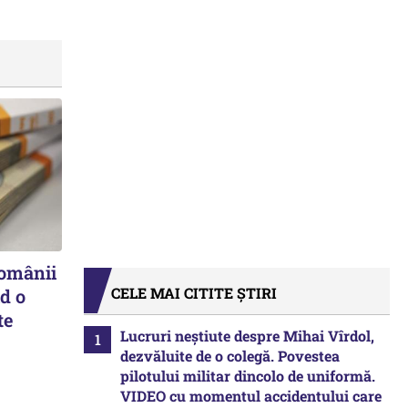
românii
CELE MAI CITITE ȘTIRI
d o
te
Lucruri neștiute despre Mihai Vîrdol,
dezvăluite de o colegă. Povestea
pilotului militar dincolo de uniformă.
VIDEO cu momentul accidentului care