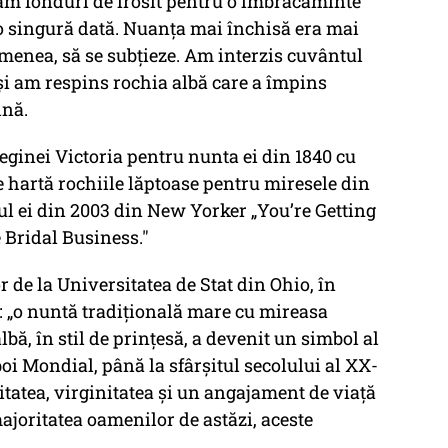
eam fonduri de irosit pentru o îmbrăcăminte
c o singură dată. Nuanța mai închisă era mai
emenea, să se subțieze. Am interzis cuvântul
și am respins rochia albă care a împins
ină.
eginei Victoria pentru nunta ei din 1840 cu
pe hartă rochiile lăptoase pentru miresele din
ul ei din 2003 din New Yorker „You’re Getting
 Bridal Business."
 de la Universitatea de Stat din Ohio, în
”: „o nuntă tradițională mare cu mireasa
bă, în stil de prințesă, a devenit un simbol al
oi Mondial, până la sfârșitul secolului al XX-
itatea, virginitatea și un angajament de viață
ajoritatea oamenilor de astăzi, aceste