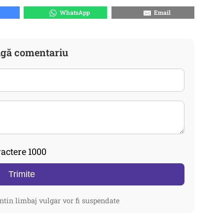
WhatsApp
Email
gă comentariu
actere 1000
Trimite
ntin limbaj vulgar vor fi suspendate