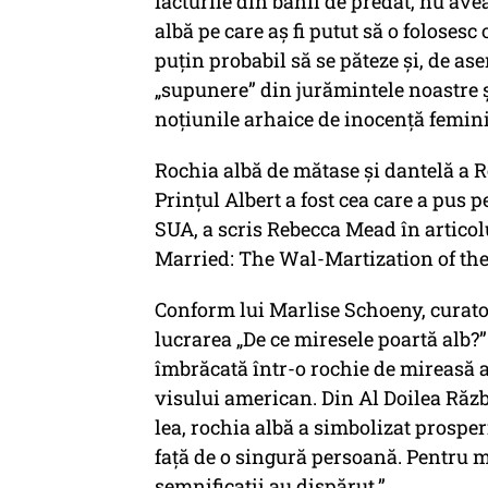
facturile din banii de predat, nu av
albă pe care aș fi putut să o foloses
puțin probabil să se păteze și, de as
„supunere” din jurămintele noastre 
noțiunile arhaice de inocență femin
Rochia albă de mătase și dantelă a R
Prințul Albert a fost cea care a pus 
SUA, a scris Rebecca Mead în articol
Married: The Wal-Martization of the
Conform lui Marlise Schoeny, curator
lucrarea „De ce miresele poartă alb?
îmbrăcată într-o rochie de mireasă al
visului american. Din Al Doilea Răzb
lea, rochia albă a simbolizat prosper
față de o singură persoană. Pentru m
semnificații au dispărut.”