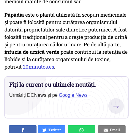
medicul înainte de consumul său.
Păpădia
este o plantă utilizată în scopuri medicinale
și poate fi folosită pentru curățarea organismului
datorită proprietăților sale diuretice puternice. A fost
folosită tradițional pentru a crește producția de urină
și pentru curățarea căilor urinare. Pe de altă parte,
infuzia de urzică verde
poate contribui la retenția de
lichide și la curățarea organismului de toxine,
potrivit
20minutos.es
.
Fiți la curent cu ultimele noutăți.
Urmăriți DCNews și pe
Google News
→
Twitter
Email