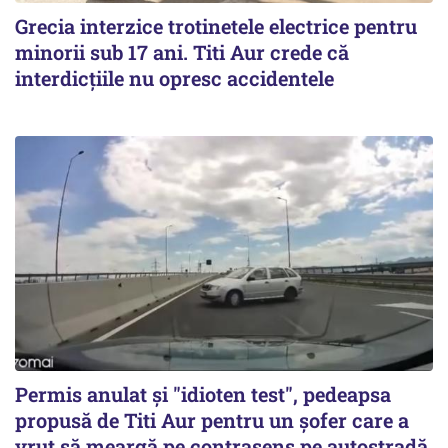
Grecia interzice trotinetele electrice pentru
minorii sub 17 ani. Titi Aur crede că
interdicţiile nu opresc accidentele
Permis anulat şi "idioten test", pedeapsa
propusă de Titi Aur pentru un şofer care a
vrut să meargă pe contrasens pe autostradă