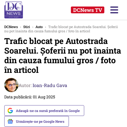
DCNews TV
DCNews
›
Stiri
›
Auto
›
Trafic blocat pe Autostrada Soarelui. Șoferii
nu pot înainta din cauza fumului gros / foto în articol
Trafic blocat pe Autostrada
Soarelui. Șoferii nu pot înainta
din cauza fumului gros / foto
în articol
Autor:
Ioan-Radu Gava
Data publicării: 01 Aug 2025
Adaugă-ne ca sursă preferată în Google
Urmărește-ne pe Google News