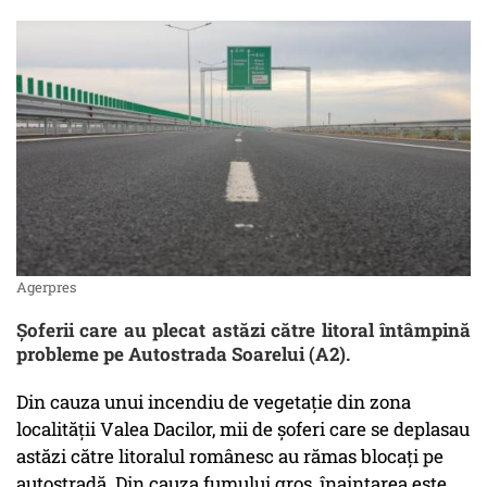
Agerpres
Șoferii care au plecat astăzi către litoral întâmpină
probleme pe Autostrada Soarelui (A2).
Din cauza unui incendiu de vegetație din zona
localității Valea Dacilor, mii de șoferi care se deplasau
astăzi către litoralul românesc au rămas blocați pe
autostradă. Din cauza fumului gros, înaintarea este