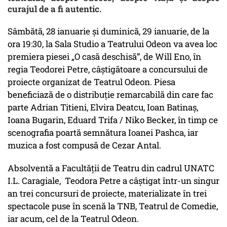
curajul de a fi autentic.
Sâmbătă, 28 ianuarie și duminică, 29 ianuarie, de la
ora 19:30, la Sala Studio a Teatrului Odeon va avea loc
premiera piesei „O casă deschisă”, de Will Eno, în
regia Teodorei Petre, câștigătoare a concursului de
proiecte organizat de Teatrul Odeon. Piesa
beneficiază de o distribuție remarcabilă din care fac
parte Adrian Titieni, Elvira Deatcu, Ioan Batinaș,
Ioana Bugarin, Eduard Trifa / Niko Becker, în timp ce
scenografia poartă semnătura Ioanei Pashca, iar
muzica a fost compusă de Cezar Antal.
Absolventă a Facultății de Teatru din cadrul UNATC
I.L. Caragiale, Teodora Petre a câștigat într-un singur
an trei concursuri de proiecte, materializate în trei
spectacole puse în scenă la TNB, Teatrul de Comedie,
iar acum, cel de la Teatrul Odeon.