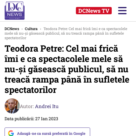
DCNews TV
DCNews
›
Cultura
›
Teodora Petre: Cel mai frică îmi e ca spectacolele
mele să nu-și găsească publicul, să nu treacă rampa până în sufletele
spectatorilor
Teodora Petre: Cel mai frică
îmi e ca spectacolele mele să
nu-și găsească publicul, să nu
treacă rampa până în sufletele
spectatorilor
Autor:
Andrei Itu
Data publicării: 27 Ian 2023
Adaugă-ne ca sursă preferată în Google