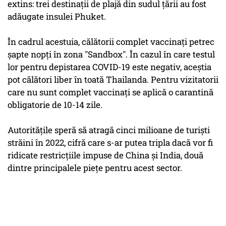
extins: trei destinaţii de plajă din sudul ţării au fost
adăugate insulei Phuket.
În cadrul acestuia, călătorii complet vaccinaţi petrec
şapte nopţi în zona "Sandbox". În cazul în care testul
lor pentru depistarea COVID-19 este negativ, aceştia
pot călători liber în toată Thailanda. Pentru vizitatorii
care nu sunt complet vaccinaţi se aplică o carantină
obligatorie de 10-14 zile.
Autorităţile speră să atragă cinci milioane de turişti
străini în 2022, cifră care s-ar putea tripla dacă vor fi
ridicate restricţiile impuse de China şi India, două
dintre principalele pieţe pentru acest sector.