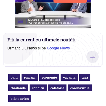
Fiți la curent cu ultimele noutăți.
Urmăriți DCNews și pe
Google News
→
bani
romani
economie
vacanta
tara
thailanda
conditii
calatorie
coronavirus
bilete avion