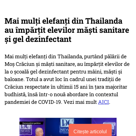
Mai mulți elefanți din Thailanda
au împărţit elevilor măşti sanitare
şi gel dezinfectant
Mai mulţi elefanţi din Thailanda, purtând pălării de
Moş Crăciun şi măşti sanitare, au împărţit elevilor de
la o şcoală gel dezinfectant pentru mâini, măşti şi
baloane. Totul a avut loc în cadrul unei tradiţii de
Crăciun respectate în ultimii 15 ani în ţara majoritar
budhistă, însă într-o nouă abordare în contextul
pandemiei de COVID-19. Vezi mai mult
AICI
.
Citește articolul