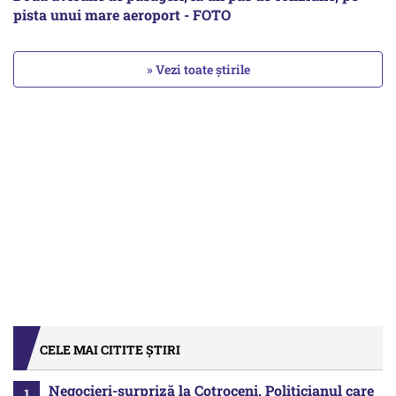
pista unui mare aeroport - FOTO
» Vezi toate știrile
CELE MAI CITITE ȘTIRI
Negocieri-surpriză la Cotroceni. Politicianul care