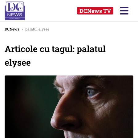
DCNews TV
DCNews
›
palatul elysee
Articole cu tagul: palatul
elysee