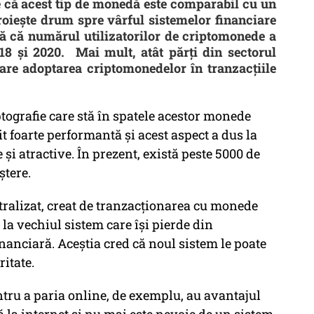
e că acest tip de monedă este comparabil cu un
croiește drum spre vârful sistemelor financiare
ată că numărul utilizatorilor de criptomonede a
18 și 2020. Mai mult, atât părți din sectorul
rare adoptarea criptomonedelor în tranzacțiile
ptografie care stă în spatele acestor monede
it foarte performantă și acest aspect a dus la
 și atractive. În prezent, există peste 5000 de
ștere.
tralizat, creat de tranzacționarea cu monede
 la vechiul sistem care își pierde din
financiară. Aceștia cred că noul sistem le poate
itate.
tru a paria online, de exemplu, au avantajul