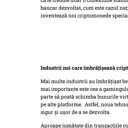
că le trebuie doar o conexiune stabil
bancar dezvoltat, cum este cazul naț
inventează noi criptomonede special
Industrii noi care îmbrățișează cri
Mai multe industrii au îmbrățișat be
mai importante este cea a gamingului
parte să poată schimba bunurile vir
pe alte platforme. Astfel, noua tehn
sigur și ușor de a se dezvolta.
Aproape jumătate din tranzacțiile c