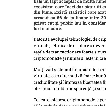
Este un fapt acceptat de multă lum
ecosistem care încet dar sigur îți 
din lume. Există statistici care ar
crescut cu 66 de milioane între 20
privat cât și public iau în conside
lor financiare.
Datorită evoluției tehnologiei de cri
virtuale, tehnica de criptare a deven
rețele de tranzacționare foarte sigure
criptomonede și numărul este în cre
Mulți văd sistemul financiar descen
virtuale, ca o alternativă foarte bună
credibilitate și limitează libertatea 
oferi mai multă transparență și secur
Cei care folosesc criptomonedele pen