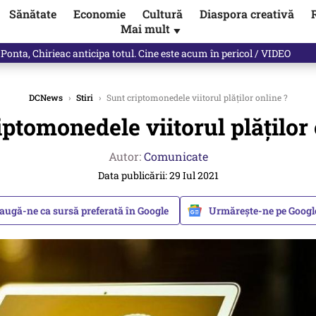
Sănătate
Economie
Cultură
Diaspora creativă
Mai mult
▼
ictor Ponta ne dă răspunsul
DCNews
›
Stiri
›
Sunt criptomonedele viitorul plăților online ?
iptomonedele viitorul plăților 
Autor:
Comunicate
Data publicării: 29 Iul 2021
augă-ne ca sursă preferată în Google
Urmărește-ne pe Goog