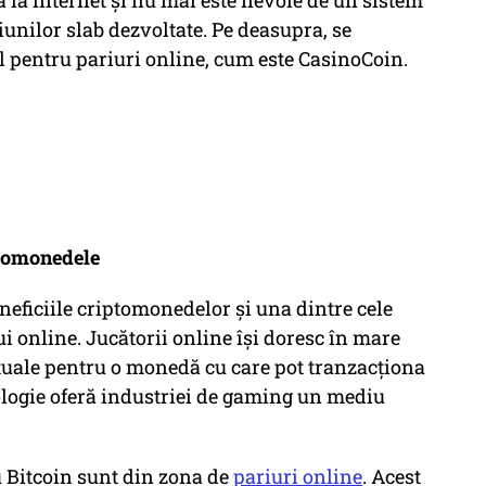
ă la internet și nu mai este nevoie de un sistem
iunilor slab dezvoltate. Pe deasupra, se
 pentru pariuri online, cum este CasinoCoin.
ptomonedele
neficiile criptomonedelor și una dintre cele
 online. Jucătorii online își doresc în mare
tuale pentru o monedă cu care pot tranzacționa
ologie oferă industriei de gaming un mediu
u Bitcoin sunt din zona de
pariuri online
. Acest