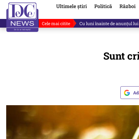
Ultimele știri
Politică
Război
Cele mai citite
De ce a mințit Ilie Bolojan? V
Sunt cr
Ad