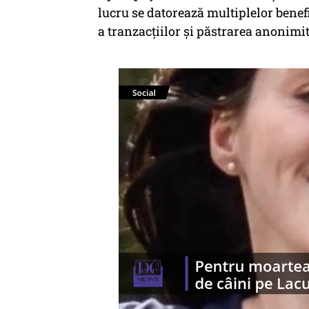
lucru se datorează multiplelor benefi
a tranzacțiilor și păstrarea anonimită