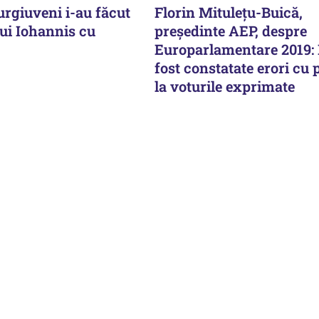
iurgiuveni i-au făcut
Florin Mituleţu-Buică,
ui Iohannis cu
preşedinte AEP, despre
Europarlamentare 2019:
fost constatate erori cu 
la voturile exprimate