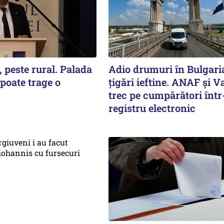
 peste rural. Palada
Adio drumuri în Bulgari
 poate trage o
țigări ieftine. ANAF și V
trec pe cumpărători înt
registru electronic