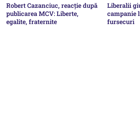
Robert Cazanciuc, reacţie după
Liberalii g
publicarea MCV: Liberte,
campanie l
egalite, fraternite
fursecuri