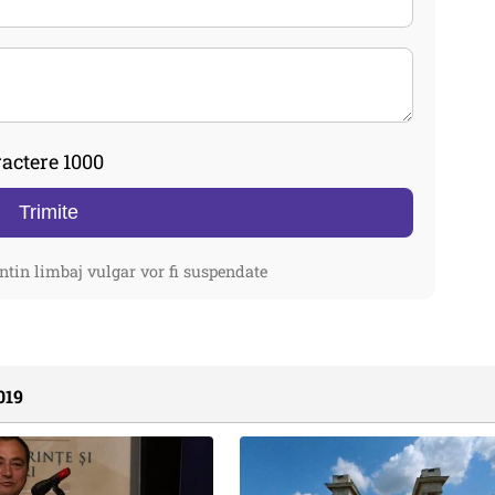
actere 1000
Trimite
ntin limbaj vulgar vor fi suspendate
019