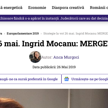
ză energetică
Economie
Diaspora creativă
Românii c
clinti pe Ilie Bolojan de la Palatul Victoria. Verdictul lui Bogdan Chiri
va
›
Europarlamentare 2019
›
Strategie la vot 26 mai. Ingrid Mocanu: MERGE
 26 mai. Ingrid Mocanu: MERGE
Autor:
Anca Murgoci
Data publicării: 26 Mai 2019
augă-ne ca sursă preferată în Google
Urmărește-ne pe Goog