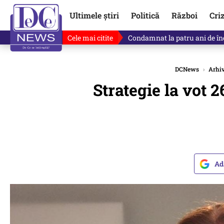
Ultimele știri
Politică
Război
Cri
Cele mai citite
Singurul lucru care l-ar putea 
DCNews
›
Arhi
Strategie la vot
Ad