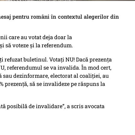
saj pentru români în contextul alegerilor din
i care au votat deja doar la
i să voteze și la referendum.
ți refuzat buletinul. Votați NU! Dacă prezența
NU, referendumul se va invalida. În mod cert,
că sau dezinformare, electorat al coaliției, au
0% prezență, să se invalideze pe răspuns la
ă posibilă de invalidare”, a scris avocata