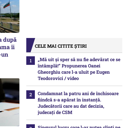
a după
CELE MAI CITITE ȘTIRI
ama îi
r-un
„Mă uit și sper să nu fie adevărat ce se
întâmplă!“ Propunerea Oanei
Gheorghiu care l-a uluit pe Eugen
Teodorovici / video
Condamnat la patru ani de închisoare
fiindcă s-a apărat în instanță.
Judecătorii care au dat decizia,
judecați de CSM
Singurul lucru care l-ar putea clinti pe