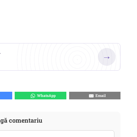
.
→
WhatsApp
Email
gă comentariu