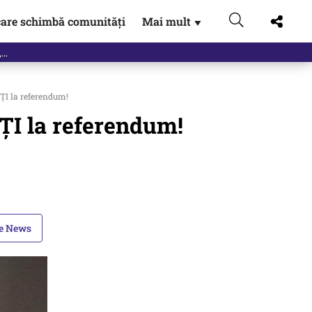
are schimbă comunități
Mai mult
▼
eac
ȚI la referendum!
ȚI la referendum!
le News