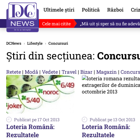
Ultimele știri
Politică
Război
Cri
Cele mai citite
Ce se întâmplă cu primul bulet
DCNews
›
Lifestyle
›
Concursuri
Știri din secțiunea:
Concursu
Retete
|
Modă
|
Vedete
|
Travel
|
Bizar
|
Magazin
|
Concurs
Publicat pe 17 Oct 2013
Publicat pe 13 Oct 2013
Loteria Română:
Loteria Română:
Rezultatele
Rezultatele