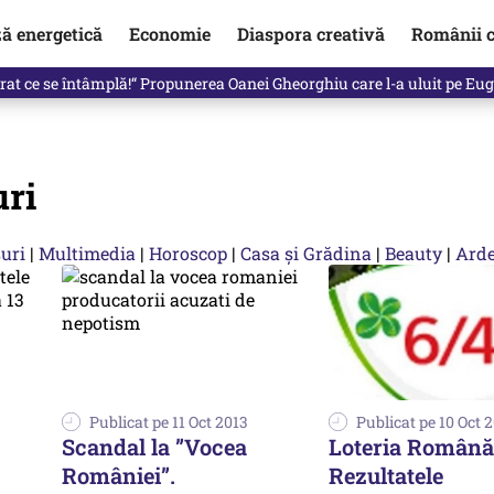
ză energetică
Economie
Diaspora creativă
Românii c
in electronic, decizia luată astăzi de Guvern pentru toți românii
ri
uri
|
Multimedia
|
Horoscop
|
Casa și Grădina
|
Beauty
|
Arde
Publicat pe 11 Oct 2013
Publicat pe 10 Oct 
Scandal la ”Vocea
Loteria Română
României”.
Rezultatele