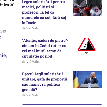
Legea salarizării pentru
medici, polițiști și
profesori, la fel ca
numerele cu soț, fără soț
la Dacie
de Val Vâlcu
2013
:
”Atenție, căderi de pietre”-
cinism în Codul rutier cu
cel mai inutil semn de
nie,
circulație posibil
de Val Vâlcu
Eșecul Legii salarizării
unitare, gafă de proporții
sau manevră politică
genială?
de Val Vâlcu