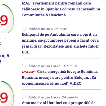
MAE, avertisment pentru românii care
călătoresc în Spania: Cod roșu de incendii în
Comunitatea Valenciană
Publicat acum 49 minute
Echipajul de pe Ambulanță care a oprit, în
2013
misiune, să-și cumpere pepeni a făcut ceva
:
și mai grav. Rezultatele unei anchete fulger
DSU
oi, 5
3
Publicat acum 1 ora si 14 minute
Criza energetică lovește România.
Românii, mesaje dure pentru Bolojan: „Să
economisească el, nu noi!” VIDEO
Publicat acum 1 ora si 24 minute
Atac masiv al Ucrainei cu aproape 400 de