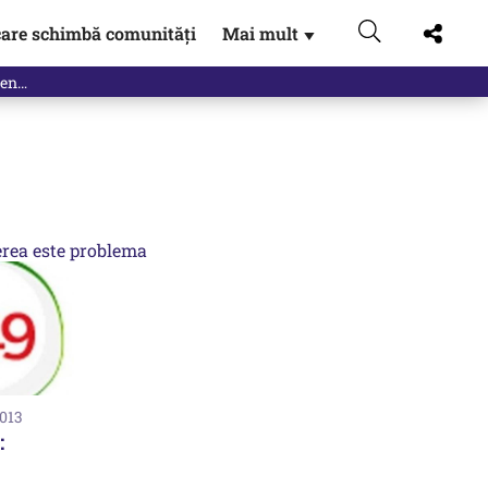
are schimbă comunități
Mai mult
▼
rea este problema
2013
: