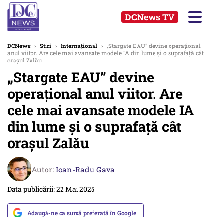
DCNews TV
DCNews
›
Stiri
›
Internațional
›
„Stargate EAU” devine operațional
anul viitor. Are cele mai avansate modele IA din lume și o suprafață cât
orașul Zalău
„Stargate EAU” devine
operațional anul viitor. Are
cele mai avansate modele IA
din lume și o suprafață cât
orașul Zalău
Autor:
Ioan-Radu Gava
Data publicării: 22 Mai 2025
Adaugă-ne ca sursă preferată în Google