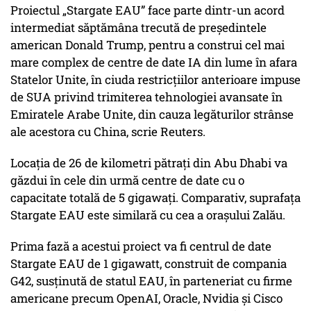
Proiectul „Stargate EAU” face parte dintr-un acord
intermediat săptămâna trecută de președintele
american Donald Trump, pentru a construi cel mai
mare complex de centre de date IA din lume în afara
Statelor Unite, în ciuda restricțiilor anterioare impuse
de SUA privind trimiterea tehnologiei avansate în
Emiratele Arabe Unite, din cauza legăturilor strânse
ale acestora cu China, scrie Reuters.
Locația de 26 de kilometri pătrați din Abu Dhabi va
găzdui în cele din urmă centre de date cu o
capacitate totală de 5 gigawați. Comparativ, suprafața
Stargate EAU este similară cu cea a orașului Zalău.
Prima fază a acestui proiect va fi centrul de date
Stargate EAU de 1 gigawatt, construit de compania
G42, susținută de statul EAU, în parteneriat cu firme
americane precum OpenAI, Oracle, Nvidia și Cisco