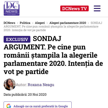
DCNews TV
DCNews
›
Politica
›
Alegeri
›
Alegeri parlamentare 2020
›
SONDAJ
ARGUMENT. Pe cine pun românii ștampila la alegerile parlamentare
2020. Intenția de vot pe partide
SONDAJ
ARGUMENT. Pe cine pun
românii ștampila la alegerile
parlamentare 2020. Intenția de
vot pe partide
Autor:
Roxana Neagu
Data publicării: 20 Noi 2020
Adaugă-ne ca sursă preferată în Google