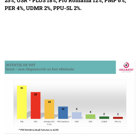
25%, USR - PLUS 18%, Pro România 12%, PMP 6%,
PER 4%, UDMR 2%, PPU-SL 2%.