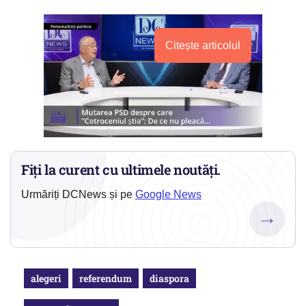
Citește articolul
Fiți la curent cu ultimele noutăți.
Urmăriți DCNews și pe
Google News
→
alegeri
referendum
diaspora