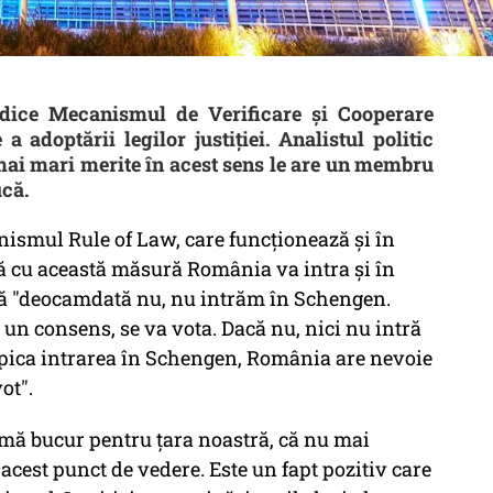
dice Mecanismul de Verificare şi Cooperare
adoptării legilor justiţiei. Analistul politic
mai mari merite în acest sens le are un membru
ucă.
nismul Rule of Law, care funcţionează şi în
ată cu această măsură România va intra şi în
ă "deocamdată nu, nu intrăm în Schengen.
i un consens, se va vota. Dacă nu, nici nu intră
ar pica intrarea în Schengen, România are nevoie
vot".
 mă bucur pentru ţara noastră, că nu mai
acest punct de vedere. Este un fapt pozitiv care