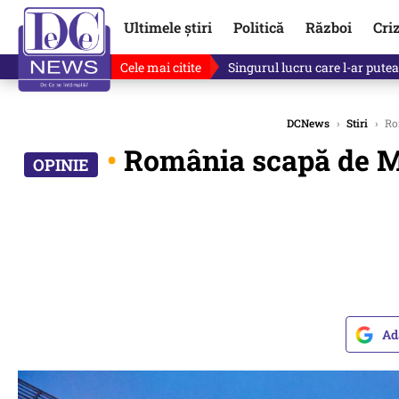
Ultimele știri
Politică
Război
Cri
Cele mai citite
Singurul lucru care l-ar putea 
DCNews
›
Stiri
›
Rom
•
România scapă de MCV
Ad