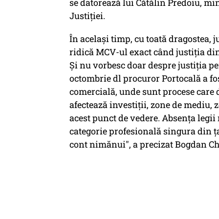
se datorează lui Cătălin Predoiu, minis
Justiţiei.
În acelaşi timp, cu toată dragostea, 
ridică MCV-ul exact când justiţia d
Şi nu vorbesc doar despre justiţia p
octombrie dl procuror Portocală a fost
comercială, unde sunt procese care d
afectează investiţii, zone de mediu, 
acest punct de vedere. Absenţa legii
categorie profesională singura din ţa
cont nimănui", a precizat Bogdan Ch