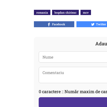
romania
bogdan chirieac
mcv
Facebook
Twitter
Adau
0
caractere :: Număr maxim de car