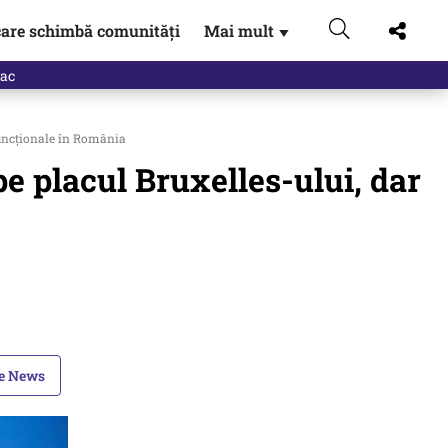
are schimbă comunități
Mai mult
▼
eac
efuncţionale în România
pe placul Bruxelles-ului, dar
le News