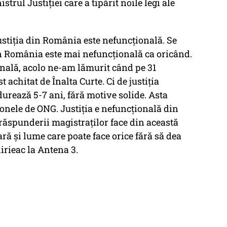
trul Justiţiei care a tipărit noile legi ale
justiţia din România este nefuncţională. Se
in România este mai nefuncţională ca oricând.
enală, acolo ne-am lămurit când pe 31
 achitat de Înalta Curte. Ci de justiţia
urează 5-7 ani, fără motive solide. Asta
zonele de ONG. Justiţia e nefuncţională din
 răspunderii magistraţilor face din această
ră şi lume care poate face orice fără să dea
irieac la Antena 3.