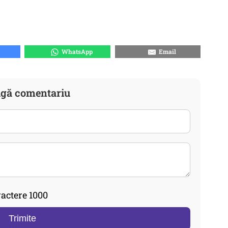
WhatsApp
Email
gă comentariu
actere 1000
Trimite